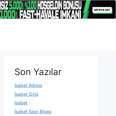
Son Yazılar
İsabet Adresi
İsabet Giriş
İsabet
İsabet Spor Bilgisi