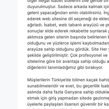
diğer illegal İsabet sitelerini bile geride bı
duyurulmuştur. Sadece arkada kalmak için d
geleni yapacağından emin olabilirsiniz. İng
ederek web sitesine dil seçeneği de ekled
ağırladı. İsabet, web tabanlı arayüzü ve pr
sonuçlar elde ederek rekabette sıyrılarak 
aklımıza gelen sitenin başında belirlenen b
olduğunu ve yüzlerce işlemi kaybolmadan 
arayüze sahip olduğunu gördük. Site Her
şekilde geliştirilmiştir. Çok profesyonel v
sitelerine göre bir avantaja sahip olduğu 
diğerlerini tanımladığımız gibi bırakıyor.
Müşterilerin Türkiye’de bilinen kaçak bahis
sunabilmeleridir ve evet, bu geçerlilik İsab
aslında daha fazla Ganyana sahip oldukların
etmek için giriş yapmadan sitede gezinme
üyelerle paylaşılan lisansın güvenilir bir