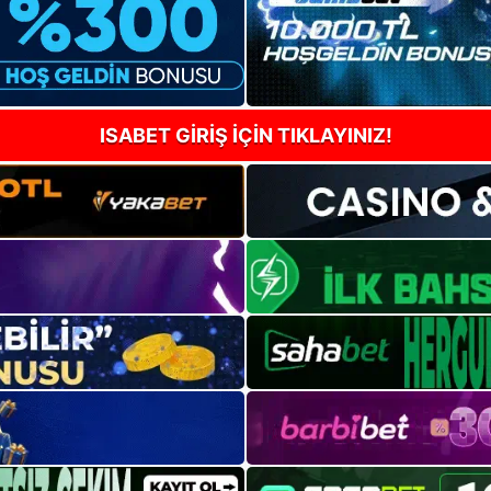
ISABET GİRİŞ İÇİN TIKLAYINIZ!