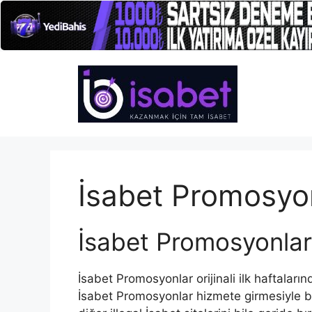
İçeriğe
atla
İsabet Promosyo
İsabet Promosyonlar
İsabet Promosyonlar orijinali ilk haftaları
İsabet Promosyonlar hizmete girmesiyle b