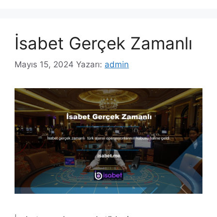
İsabet Gerçek Zamanlı
Mayıs 15, 2024
Yazarı:
admin