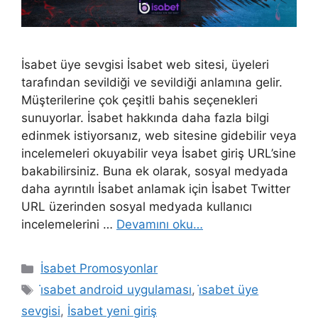
İsabet üye sevgisi İsabet web sitesi, üyeleri
tarafından sevildiği ve sevildiği anlamına gelir.
Müşterilerine çok çeşitli bahis seçenekleri
sunuyorlar. İsabet hakkında daha fazla bilgi
edinmek istiyorsanız, web sitesine gidebilir veya
incelemeleri okuyabilir veya İsabet giriş URL’sine
bakabilirsiniz. Buna ek olarak, sosyal medyada
daha ayrıntılı İsabet anlamak için İsabet Twitter
URL üzerinden sosyal medyada kullanıcı
incelemelerini …
Devamını oku…
Kategoriler
İsabet Promosyonlar
Etiketler
i̇sabet android uygulaması
,
i̇sabet üye
sevgisi
,
İsabet yeni giriş