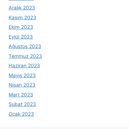
Aralık 2023
Kasım 2023
Ekim 2023
Eylül 2023
Ağustos 2023
Temmuz 2023
Haziran 2023
Mayıs 2023
Nisan 2023
Mart 2023
Şubat 2023
Ocak 2023