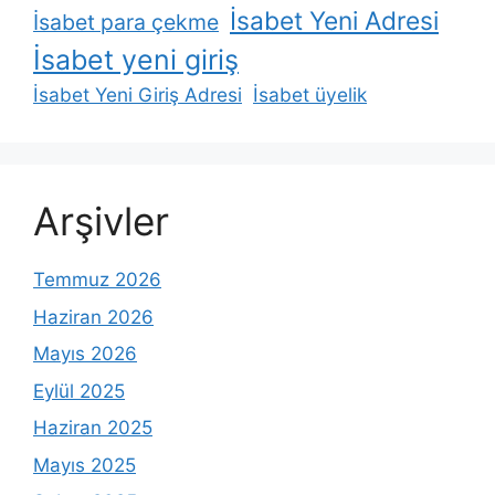
İsabet Yeni Adresi
İsabet para çekme
İsabet yeni giriş
İsabet Yeni Giriş Adresi
İsabet üyelik
Arşivler
Temmuz 2026
Haziran 2026
Mayıs 2026
Eylül 2025
Haziran 2025
Mayıs 2025