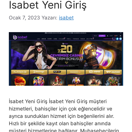
İsabet Yeni Giriş
Ocak 7, 2023
Yazarı:
isabet
İsabet Yeni Giriş İsabet Yeni Giriş müşteri
hizmetleri, bahisçiler için çok eğlencelidir ve
ayrıca sundukları hizmet için beğenilerini alır.
Hızlı bir şekilde kayıt olan bahisçiler anında
müşteri hizmetlerine bağlanır. Muhasebecilerin