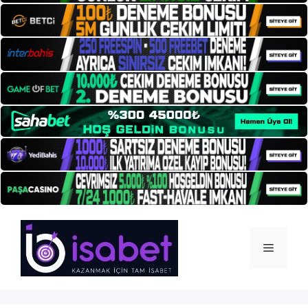
İçeriğe
atla
Menü