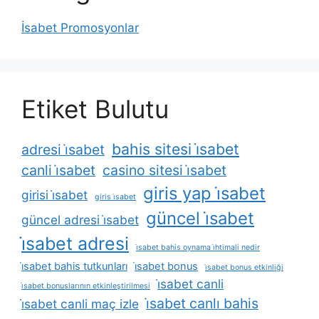
İsabet Promosyonlar
Etiket Bulutu
bahis sitesi i̇sabet
adresi i̇sabet
canli i̇sabet
casino sitesi i̇sabet
giris yap i̇sabet
girisi i̇sabet
giris i̇sabet
güncel i̇sabet
güncel adresi i̇sabet
i̇sabet adresi
i̇sabet bahis oynama i̇htimali nedir
i̇sabet bahis tutkunları
i̇sabet bonus
i̇sabet bonus etkinliği
i̇sabet canli
i̇sabet bonuslarının etkinleştirilmesi
i̇sabet canlı bahis
i̇sabet canli maç izle