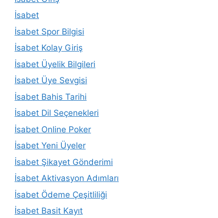
İsabet
İsabet Spor Bilgisi
İsabet Kolay Giriş
İsabet Üyelik Bilgileri
İsabet Üye Sevgisi
İsabet Bahis Tarihi
İsabet Dil Seçenekleri
İsabet Online Poker
İsabet Yeni Üyeler
İsabet Şikayet Gönderimi
İsabet Aktivasyon Adımları
İsabet Ödeme Çeşitliliği
İsabet Basit Kayıt