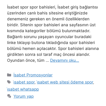
İsabet spor spor bahisleri, İsabet giriş bağlantısı
üzerinden canlı bahis sitesine eriştiğinizde
denemeniz gereken en önemli özelliklerden
biridir. Sitenin spor bahisleri ana sayfasının üst
kısmında kategoriler bölümü bulunmaktadır.
Bağlantı sorunu yaşayan oyuncular buradaki
linke tıklayıp butona tıkladığında spor bahisleri
bölümü hemen açılacaktır. Spor bahisleri alanına
girdikten sonra sol taraf maç öncesi alandır.
Oyundan önce, tüm …
Devamını oku…
Kategoriler
İsabet Promosyonlar
Etiketler
i̇sabet spor
,
i̇sabet web sitesi ödeme spor
,
i̇sabet whatsapp
Yorum yap