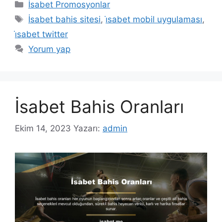
Kategoriler
İsabet Promosyonlar
Etiketler
İsabet bahis sitesi
,
i̇sabet mobil uygulaması
,
i̇sabet twitter
Yorum yap
İsabet Bahis Oranları
Ekim 14, 2023
Yazarı:
admin