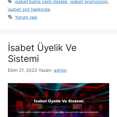
Etiketler
i̇sabet bahis canlı destek
,
i̇sabet promosyon
,
i̇sabet slot hakkında
Yorum yap
İsabet Üyelik Ve
Sistemi
Ekim 21, 2023
Yazarı:
admin