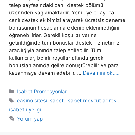
talep sayfasındaki canlı destek bölümü
üzerinden sağlamaktadır. Yeni üyeler ayrıca
canlı destek ekibimizi arayarak ücretsiz deneme
bonusunun hesaplarına eklenip eklenmediğini
öğrenebilirler. Gerekli koşullar yerine
getirildiğinde tüm bonuslar destek hizmetimiz
aracılığıyla anında talep edilebilir. Tüm
kullanıcılar, belirli koşullar altında gerekli
bonusları anında gelire dönüştürebilir ve para
kazanmaya devam edebilir. …
Devamını oku…
Kategoriler
İsabet Promosyonlar
Etiketler
casino sitesi i̇sabet
,
i̇sabet mevcut adresi
,
i̇sabet üyeliği
Yorum yap