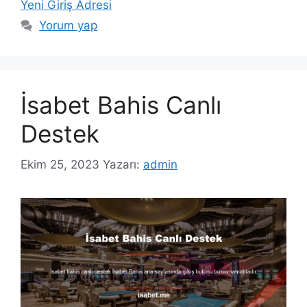
Yeni Giriş Adresi
Yorum yap
İsabet Bahis Canlı
Destek
Ekim 25, 2023
Yazarı:
admin