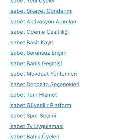
İsabet Yeni Üyeler
İsabet Şikayet Gönderimi
İsabet Aktivasyon Adımları
İsabet Ödeme Çeşitliliği
İsabet Basit Kayıt
İsabet Sorunsuz Erişim
İsabet Bahis Geçmişi
İsabet Mevduat Yöntemleri
İsabet Depozito Seçenekleri
İsabet Tam Hizmet
İsabet Güvenilir Platform
İsabet Spor Seçimi
İsabet Tv Uygulaması
İsabet Bahis Üyeleri