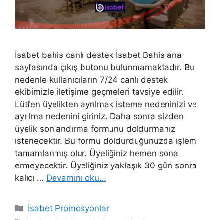
İsabet bahis canlı destek İsabet Bahis ana
sayfasında çıkış butonu bulunmamaktadır. Bu
nedenle kullanıcıların 7/24 canlı destek
ekibimizle iletişime geçmeleri tavsiye edilir.
Lütfen üyelikten ayrılmak isteme nedeninizi ve
ayrılma nedenini giriniz. Daha sonra sizden
üyelik sonlandırma formunu doldurmanız
istenecektir. Bu formu doldurduğunuzda işlem
tamamlanmış olur. Üyeliğiniz hemen sona
ermeyecektir. Üyeliğiniz yaklaşık 30 gün sonra
kalıcı …
Devamını oku…
Kategoriler
İsabet Promosyonlar