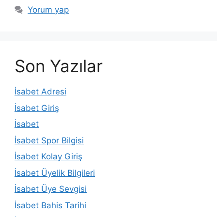
Yorum yap
Son Yazılar
İsabet Adresi
İsabet Giriş
İsabet
İsabet Spor Bilgisi
İsabet Kolay Giriş
İsabet Üyelik Bilgileri
İsabet Üye Sevgisi
İsabet Bahis Tarihi