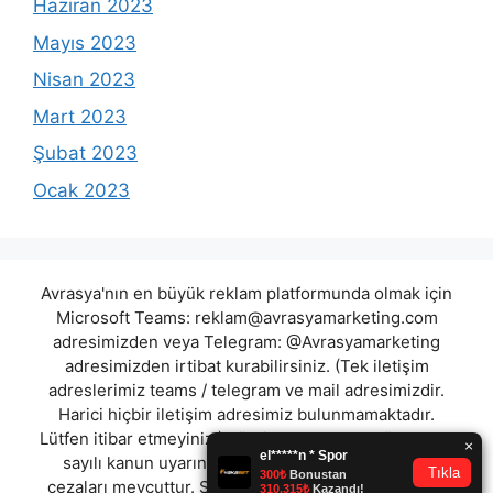
Haziran 2023
Mayıs 2023
Nisan 2023
Mart 2023
Şubat 2023
Ocak 2023
Avrasya'nın en büyük reklam platformunda olmak için
Microsoft Teams:
reklam@avrasyamarketing.com
adresimizden veya Telegram: @Avrasyamarketing
adresimizden irtibat kurabilirsiniz. (Tek iletişim
adreslerimiz teams / telegram ve mail adresimizdir.
Harici hiçbir iletişim adresimiz bulunmamaktadır.
Lütfen itibar etmeyiniz.) Türkiye yasalarına göre 7258
sayılı kanun uyarınca yasa dışı bahis oynamanın
cezaları mevcuttur. Şu an bulunduğunuz site hiç bir