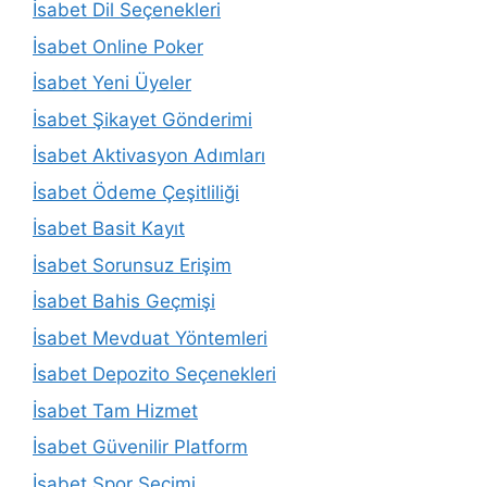
İsabet Dil Seçenekleri
İsabet Online Poker
İsabet Yeni Üyeler
İsabet Şikayet Gönderimi
İsabet Aktivasyon Adımları
İsabet Ödeme Çeşitliliği
İsabet Basit Kayıt
İsabet Sorunsuz Erişim
İsabet Bahis Geçmişi
İsabet Mevduat Yöntemleri
İsabet Depozito Seçenekleri
İsabet Tam Hizmet
İsabet Güvenilir Platform
İsabet Spor Seçimi