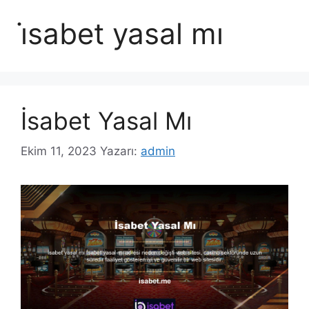
i̇sabet yasal mı
İsabet Yasal Mı
Ekim 11, 2023
Yazarı:
admin