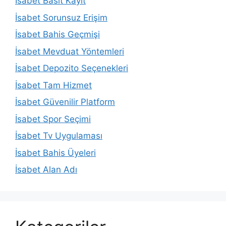
İsabet Basit Kayıt
İsabet Sorunsuz Erişim
İsabet Bahis Geçmişi
İsabet Mevduat Yöntemleri
İsabet Depozito Seçenekleri
İsabet Tam Hizmet
İsabet Güvenilir Platform
İsabet Spor Seçimi
İsabet Tv Uygulaması
İsabet Bahis Üyeleri
İsabet Alan Adı