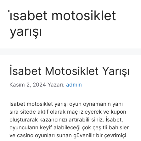
i̇sabet motosiklet
yarışı
İsabet Motosiklet Yarışı
Kasım 2, 2024
Yazarı:
admin
İsabet motosiklet yarışı oyun oynamanın yanı
sıra sitede aktif olarak maç izleyerek ve kupon
oluşturarak kazancınızı artırabilirsiniz. İsabet,
oyuncuların keyif alabileceği çok çeşitli bahisler
ve casino oyunları sunan güvenilir bir çevrimiçi