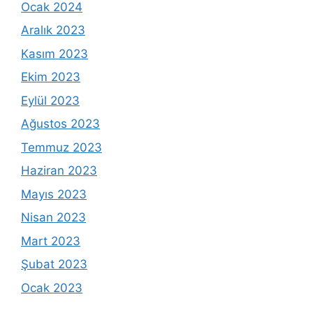
Ocak 2024
Aralık 2023
Kasım 2023
Ekim 2023
Eylül 2023
Ağustos 2023
Temmuz 2023
Haziran 2023
Mayıs 2023
Nisan 2023
Mart 2023
Şubat 2023
Ocak 2023