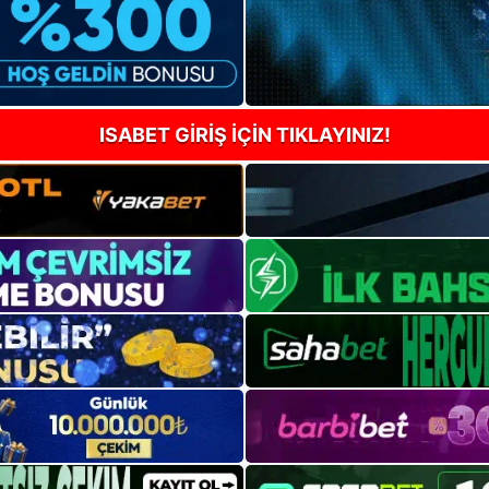
ISABET GİRİŞ İÇİN TIKLAYINIZ!