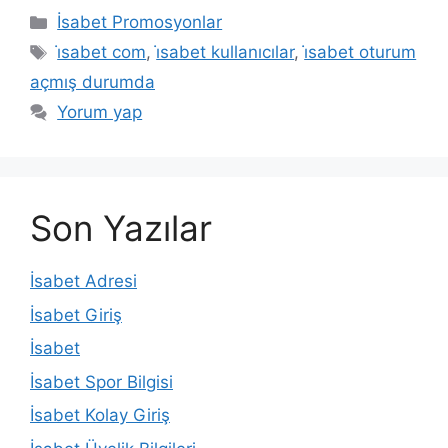
Kategoriler
İsabet Promosyonlar
Etiketler
i̇sabet com
,
i̇sabet kullanıcılar
,
i̇sabet oturum
açmış durumda
Yorum yap
Son Yazılar
İsabet Adresi
İsabet Giriş
İsabet
İsabet Spor Bilgisi
İsabet Kolay Giriş