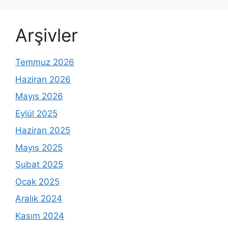
Arşivler
Temmuz 2026
Haziran 2026
Mayıs 2026
Eylül 2025
Haziran 2025
Mayıs 2025
Şubat 2025
Ocak 2025
Aralık 2024
Kasım 2024