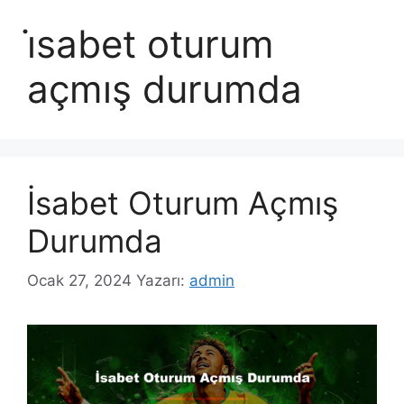
i̇sabet oturum
açmış durumda
İsabet Oturum Açmış
Durumda
Ocak 27, 2024
Yazarı:
admin