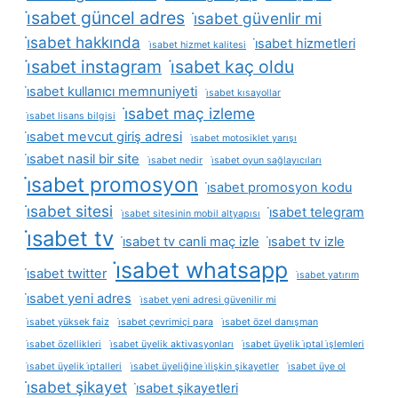
i̇sabet güncel adres
i̇sabet güvenlir mi
i̇sabet hakkında
i̇sabet hizmetleri
i̇sabet hizmet kalitesi
i̇sabet instagram
i̇sabet kaç oldu
i̇sabet kullanıcı memnuniyeti
i̇sabet kısayollar
i̇sabet maç izleme
i̇sabet lisans bilgisi
i̇sabet mevcut giriş adresi
i̇sabet motosiklet yarışı
i̇sabet nasil bir site
i̇sabet nedir
i̇sabet oyun sağlayıcıları
i̇sabet promosyon
i̇sabet promosyon kodu
i̇sabet sitesi
i̇sabet telegram
i̇sabet sitesinin mobil altyapısı
i̇sabet tv
i̇sabet tv canli maç izle
i̇sabet tv izle
i̇sabet whatsapp
i̇sabet twitter
i̇sabet yatırım
i̇sabet yeni adres
i̇sabet yeni adresi güvenilir mi
i̇sabet yüksek faiz
i̇sabet çevrimiçi para
i̇sabet özel danışman
i̇sabet özellikleri
i̇sabet üyelik aktivasyonları
i̇sabet üyelik i̇ptal i̇şlemleri
i̇sabet üyelik i̇ptalleri
i̇sabet üyeliğine i̇lişkin şikayetler
i̇sabet üye ol
i̇sabet şikayet
i̇sabet şikayetleri