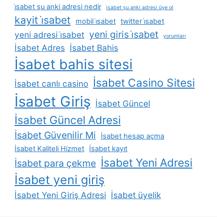
i̇sabet şu anki adresi nedir
i̇sabet şu anki adresi üye ol
kayit i̇sabet
mobil i̇sabet
twitter i̇sabet
yeni giris i̇sabet
yeni adresi i̇sabet
yorumları
İsabet Adres
İsabet Bahis
İsabet bahis sitesi
İsabet Casino Sitesi
İsabet canlı casino
İsabet Giriş
İsabet Güncel
İsabet Güncel Adresi
İsabet Güvenilir Mi
İsabet hesap açma
İsabet Kaliteli Hizmet
İsabet kayıt
İsabet Yeni Adresi
İsabet para çekme
İsabet yeni giriş
İsabet Yeni Giriş Adresi
İsabet üyelik