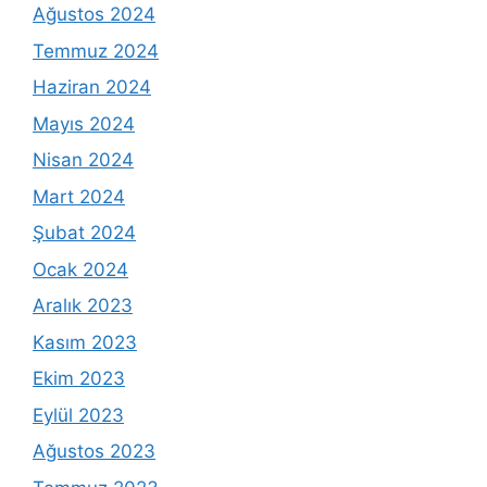
Ağustos 2024
Temmuz 2024
Haziran 2024
Mayıs 2024
Nisan 2024
Mart 2024
Şubat 2024
Ocak 2024
Aralık 2023
Kasım 2023
Ekim 2023
Eylül 2023
Ağustos 2023