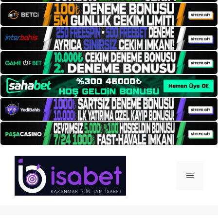
İçeriğe
atla
Menü