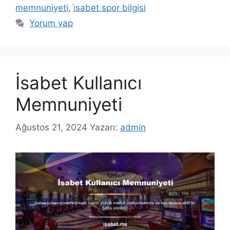
memnuniyeti
,
i̇sabet spor bilgisi
Yorum yap
İsabet Kullanıcı
Memnuniyeti
Ağustos 21, 2024
Yazarı:
admin