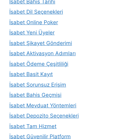
İsabet Bahis Tarihi
İsabet Dil Seçenekleri
İsabet Online Poker
İsabet Yeni Üyeler
İsabet Şikayet Gönderimi
İsabet Aktivasyon Adımları
İsabet Ödeme Çeşitliliği
İsabet Basit Kayıt
İsabet Sorunsuz Erişim
İsabet Bahis Geçmişi
İsabet Mevduat Yöntemleri
İsabet Depozito Seçenekleri
İsabet Tam Hizmet
İsabet Güvenilir Platform