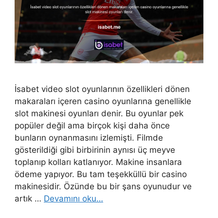
İsabet video slot oyunlarının özellikleri dönen
makaraları içeren casino oyunlarına genellikle
slot makinesi oyunları denir. Bu oyunlar pek
popüler değil ama birçok kişi daha önce
bunların oynanmasını izlemişti. Filmde
gösterildiği gibi birbirinin aynısı üç meyve
toplanıp kolları katlanıyor. Makine insanlara
ödeme yapıyor. Bu tam teşekküllü bir casino
makinesidir. Özünde bu bir şans oyunudur ve
artık …
Devamını oku…