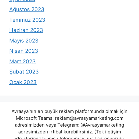
Ağustos 2023
Temmuz 2023
Haziran 2023
Mayıs 2023
Nisan 2023
Mart 2023
Şubat 2023
Ocak 2023
Avrasya'nın en büyük reklam platformunda olmak için
Microsoft Teams:
reklam@avrasyamarketing.com
adresimizden veya Telegram: @Avrasyamarketing
adresimizden irtibat kurabilirsiniz. (Tek iletişim
adreslerimiz teams / telegram ve mail adresimizdir.