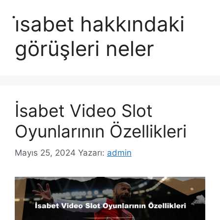
i̇sabet hakkındaki
görüşleri neler
İsabet Video Slot
Oyunlarının Özellikleri
Mayıs 25, 2024
Yazarı:
admin