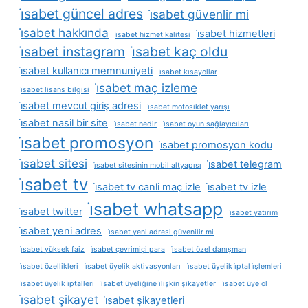
i̇sabet güncel adres
i̇sabet güvenlir mi
i̇sabet hakkında
i̇sabet hizmetleri
i̇sabet hizmet kalitesi
i̇sabet instagram
i̇sabet kaç oldu
i̇sabet kullanıcı memnuniyeti
i̇sabet kısayollar
i̇sabet maç izleme
i̇sabet lisans bilgisi
i̇sabet mevcut giriş adresi
i̇sabet motosiklet yarışı
i̇sabet nasil bir site
i̇sabet nedir
i̇sabet oyun sağlayıcıları
i̇sabet promosyon
i̇sabet promosyon kodu
i̇sabet sitesi
i̇sabet telegram
i̇sabet sitesinin mobil altyapısı
i̇sabet tv
i̇sabet tv canli maç izle
i̇sabet tv izle
i̇sabet whatsapp
i̇sabet twitter
i̇sabet yatırım
i̇sabet yeni adres
i̇sabet yeni adresi güvenilir mi
i̇sabet yüksek faiz
i̇sabet çevrimiçi para
i̇sabet özel danışman
i̇sabet özellikleri
i̇sabet üyelik aktivasyonları
i̇sabet üyelik i̇ptal i̇şlemleri
i̇sabet üyelik i̇ptalleri
i̇sabet üyeliğine i̇lişkin şikayetler
i̇sabet üye ol
i̇sabet şikayet
i̇sabet şikayetleri