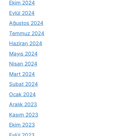
Ekim 2024
Eylül 2024
Ağustos 2024
Temmuz 2024
Haziran 2024
Mayıs 2024
Nisan 2024
Mart 2024
Şubat 2024
Ocak 2024
Aralık 2023
Kasım 2023
Ekim 2023
Eylül 2023