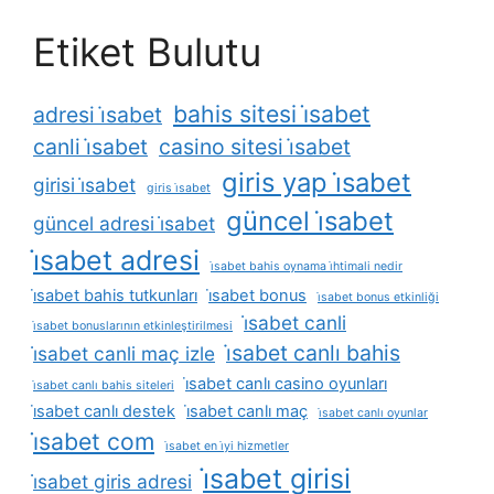
Etiket Bulutu
bahis sitesi i̇sabet
adresi i̇sabet
canli i̇sabet
casino sitesi i̇sabet
giris yap i̇sabet
girisi i̇sabet
giris i̇sabet
güncel i̇sabet
güncel adresi i̇sabet
i̇sabet adresi
i̇sabet bahis oynama i̇htimali nedir
i̇sabet bahis tutkunları
i̇sabet bonus
i̇sabet bonus etkinliği
i̇sabet canli
i̇sabet bonuslarının etkinleştirilmesi
i̇sabet canlı bahis
i̇sabet canli maç izle
i̇sabet canlı casino oyunları
i̇sabet canlı bahis siteleri
i̇sabet canlı destek
i̇sabet canlı maç
i̇sabet canlı oyunlar
i̇sabet com
i̇sabet en i̇yi hizmetler
i̇sabet girisi
i̇sabet giris adresi