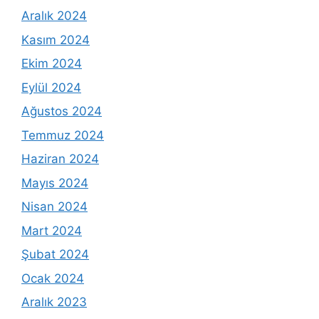
Aralık 2024
Kasım 2024
Ekim 2024
Eylül 2024
Ağustos 2024
Temmuz 2024
Haziran 2024
Mayıs 2024
Nisan 2024
Mart 2024
Şubat 2024
Ocak 2024
Aralık 2023