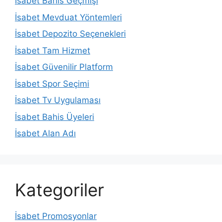
İsabet Bahis Geçmişi
İsabet Mevduat Yöntemleri
İsabet Depozito Seçenekleri
İsabet Tam Hizmet
İsabet Güvenilir Platform
İsabet Spor Seçimi
İsabet Tv Uygulaması
İsabet Bahis Üyeleri
İsabet Alan Adı
Kategoriler
İsabet Promosyonlar