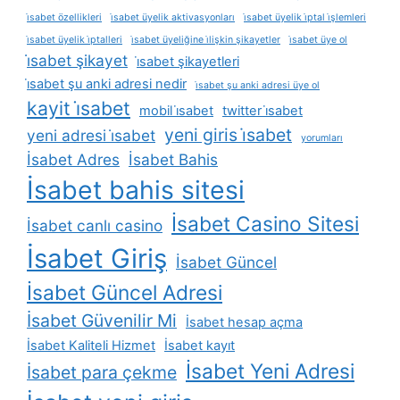
i̇sabet özellikleri
i̇sabet üyelik aktivasyonları
i̇sabet üyelik i̇ptal i̇şlemleri
i̇sabet üyelik i̇ptalleri
i̇sabet üyeliğine i̇lişkin şikayetler
i̇sabet üye ol
i̇sabet şikayet
i̇sabet şikayetleri
i̇sabet şu anki adresi nedir
i̇sabet şu anki adresi üye ol
kayit i̇sabet
mobil i̇sabet
twitter i̇sabet
yeni giris i̇sabet
yeni adresi i̇sabet
yorumları
İsabet Adres
İsabet Bahis
İsabet bahis sitesi
İsabet Casino Sitesi
İsabet canlı casino
İsabet Giriş
İsabet Güncel
İsabet Güncel Adresi
İsabet Güvenilir Mi
İsabet hesap açma
İsabet Kaliteli Hizmet
İsabet kayıt
İsabet Yeni Adresi
İsabet para çekme