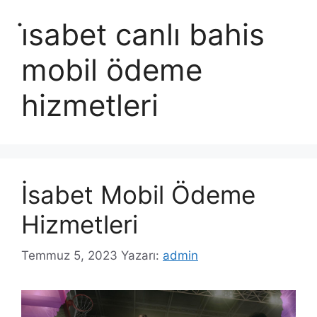
i̇sabet canlı bahis
mobil ödeme
hizmetleri
İsabet Mobil Ödeme
Hizmetleri
Temmuz 5, 2023
Yazarı:
admin