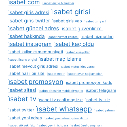
i̇sabet com
i̇sabet en i̇yi hizmetler
i̇sabet girisi
i̇sabet giris adresi
i̇sabet giris twitter
i̇sabet giris yap
i̇sabet giriş url
i̇sabet güncel adres
i̇sabet güvenlir mi
i̇sabet hakkında
i̇sabet hizmetleri
i̇sabet hizmet kalitesi
i̇sabet instagram
i̇sabet kaç oldu
i̇sabet kullanıcı memnuniyeti
i̇sabet kısayollar
i̇sabet maç izleme
i̇sabet lisans bilgisi
i̇sabet mevcut giriş adresi
i̇sabet motosiklet yarışı
i̇sabet nasil bir site
i̇sabet nedir
i̇sabet oyun sağlayıcıları
i̇sabet promosyon
i̇sabet promosyon kodu
i̇sabet sitesi
i̇sabet telegram
i̇sabet sitesinin mobil altyapısı
i̇sabet tv
i̇sabet tv canli maç izle
i̇sabet tv izle
i̇sabet whatsapp
i̇sabet twitter
i̇sabet yatırım
i̇sabet yeni adres
i̇sabet yeni adresi güvenilir mi
i̇sabet yüksek faiz
i̇sabet çevrimiçi para
i̇sabet özel danışman