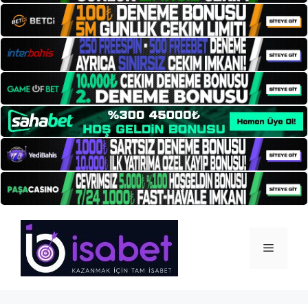
İçeriğe
atla
Menü