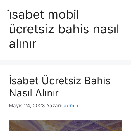
i̇sabet mobil
ücretsiz bahis nasıl
alınır
İsabet Ücretsiz Bahis
Nasıl Alınır
Mayıs 24, 2023
Yazarı:
admin