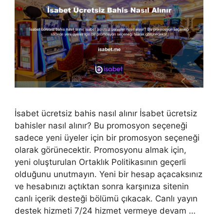
İsabet ücretsiz bahis nasıl alınır İsabet ücretsiz
bahisler nasıl alınır? Bu promosyon seçeneği
sadece yeni üyeler için bir promosyon seçeneği
olarak görünecektir. Promosyonu almak için,
yeni oluşturulan Ortaklık Politikasının geçerli
olduğunu unutmayın. Yeni bir hesap açacaksınız
ve hesabınızı açtıktan sonra karşınıza sitenin
canlı içerik desteği bölümü çıkacak. Canlı yayın
destek hizmeti 7/24 hizmet vermeye devam …