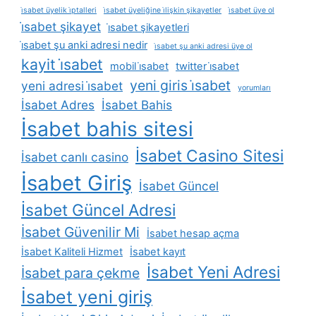
i̇sabet üyelik i̇ptalleri
i̇sabet üyeliğine i̇lişkin şikayetler
i̇sabet üye ol
i̇sabet şikayet
i̇sabet şikayetleri
i̇sabet şu anki adresi nedir
i̇sabet şu anki adresi üye ol
kayit i̇sabet
mobil i̇sabet
twitter i̇sabet
yeni giris i̇sabet
yeni adresi i̇sabet
yorumları
İsabet Adres
İsabet Bahis
İsabet bahis sitesi
İsabet Casino Sitesi
İsabet canlı casino
İsabet Giriş
İsabet Güncel
İsabet Güncel Adresi
İsabet Güvenilir Mi
İsabet hesap açma
İsabet Kaliteli Hizmet
İsabet kayıt
İsabet Yeni Adresi
İsabet para çekme
İsabet yeni giriş