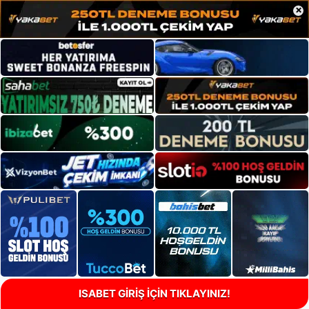
×
ISABET GİRİŞ İÇİN TIKLAYINIZ!