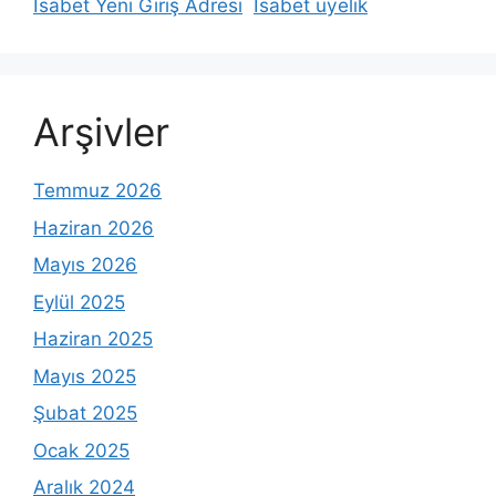
İsabet Yeni Giriş Adresi
İsabet üyelik
Arşivler
Temmuz 2026
Haziran 2026
Mayıs 2026
Eylül 2025
Haziran 2025
Mayıs 2025
Şubat 2025
Ocak 2025
Aralık 2024