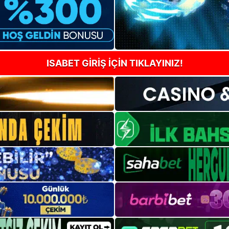
ISABET GİRİŞ İÇİN TIKLAYINIZ!