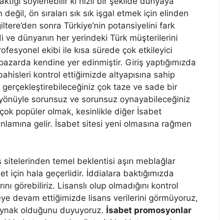
raktığı söylenebilir ki hızlı bir şekilde dünyaya
eğil, ön sıraları sık sık işgal etmek için elinden
iltere’den sonra Türkiye’nin potansiyelini fark
i ve dünyanın her yerindeki Türk müşterilerini
ofesyonel ekibi ile kısa sürede çok etkileyici
pazarda kendine yer edinmiştir. Giriş yaptığımızda
ahisleri kontrol ettiğimizde altyapısına sahip
gerçekleştirebileceğiniz çok taze ve sade bir
 yönüyle sorunsuz ve sorunsuz oynayabileceğiniz
e çok popüler olmak, kesinlikle diğer İsabet
anlamına gelir. İsabet sitesi yeni olmasına rağmen
 sitelerinden temel beklentisi aşırı meblağlar
et için hala geçerlidir. İddialara baktığımızda
ı görebiliriz. Lisanslı olup olmadığını kontrol
ye devam ettiğimizde lisans verilerini görmüyoruz,
 kaynak olduğunu duyuyoruz.
İsabet promosyonlar