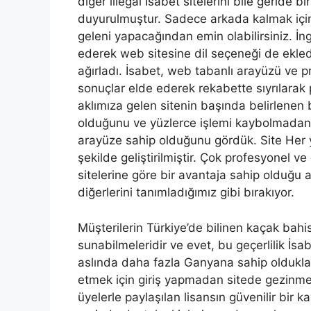
diğer illegal İsabet sitelerini bile geride bı
duyurulmuştur. Sadece arkada kalmak için d
geleni yapacağından emin olabilirsiniz. İng
ederek web sitesine dil seçeneği de ekled
ağırladı. İsabet, web tabanlı arayüzü ve pr
sonuçlar elde ederek rekabette sıyrılarak 
aklımıza gelen sitenin başında belirlenen b
olduğunu ve yüzlerce işlemi kaybolmadan 
arayüze sahip olduğunu gördük. Site Her
şekilde geliştirilmiştir. Çok profesyonel v
sitelerine göre bir avantaja sahip olduğu 
diğerlerini tanımladığımız gibi bırakıyor.
Müşterilerin Türkiye’de bilinen kaçak bahis
sunabilmeleridir ve evet, bu geçerlilik İsab
aslında daha fazla Ganyana sahip oldukların
etmek için giriş yapmadan sitede gezinme
üyelerle paylaşılan lisansın güvenilir bir