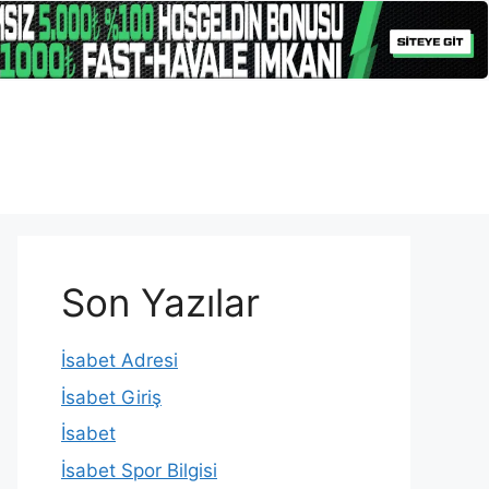
Son Yazılar
İsabet Adresi
İsabet Giriş
İsabet
İsabet Spor Bilgisi