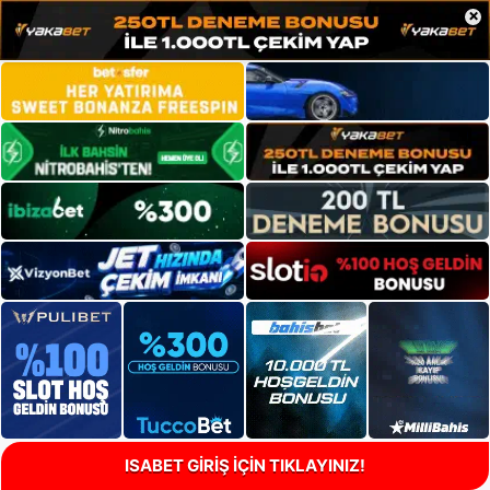
×
ISABET GİRİŞ İÇİN TIKLAYINIZ!