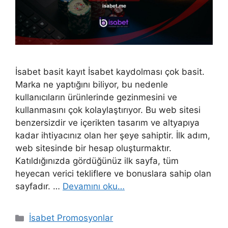
İsabet basit kayıt İsabet kaydolması çok basit.
Marka ne yaptığını biliyor, bu nedenle
kullanıcıların ürünlerinde gezinmesini ve
kullanmasını çok kolaylaştırıyor. Bu web sitesi
benzersizdir ve içerikten tasarım ve altyapıya
kadar ihtiyacınız olan her şeye sahiptir. İlk adım,
web sitesinde bir hesap oluşturmaktır.
Katıldığınızda gördüğünüz ilk sayfa, tüm
heyecan verici tekliflere ve bonuslara sahip olan
sayfadır. …
Devamını oku…
Kategoriler
İsabet Promosyonlar