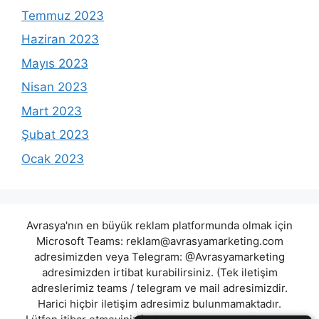
Temmuz 2023
Haziran 2023
Mayıs 2023
Nisan 2023
Mart 2023
Şubat 2023
Ocak 2023
Avrasya'nın en büyük reklam platformunda olmak için
Microsoft Teams:
reklam@avrasyamarketing.com
adresimizden veya Telegram: @Avrasyamarketing
adresimizden irtibat kurabilirsiniz. (Tek iletişim
adreslerimiz teams / telegram ve mail adresimizdir.
Harici hiçbir iletişim adresimiz bulunmamaktadır.