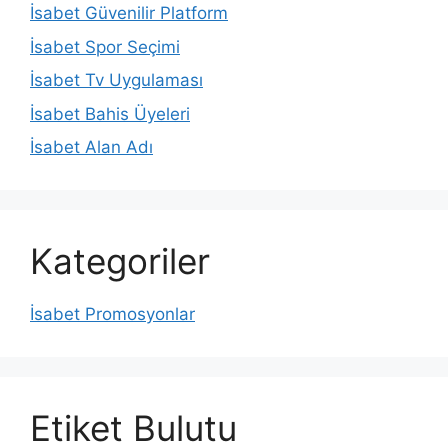
İsabet Güvenilir Platform
İsabet Spor Seçimi
İsabet Tv Uygulaması
İsabet Bahis Üyeleri
İsabet Alan Adı
Kategoriler
İsabet Promosyonlar
Etiket Bulutu