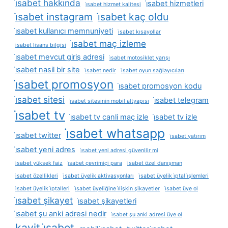
i̇sabet hakkında
i̇sabet hizmetleri
i̇sabet hizmet kalitesi
i̇sabet instagram
i̇sabet kaç oldu
i̇sabet kullanıcı memnuniyeti
i̇sabet kısayollar
i̇sabet maç izleme
i̇sabet lisans bilgisi
i̇sabet mevcut giriş adresi
i̇sabet motosiklet yarışı
i̇sabet nasil bir site
i̇sabet nedir
i̇sabet oyun sağlayıcıları
i̇sabet promosyon
i̇sabet promosyon kodu
i̇sabet sitesi
i̇sabet telegram
i̇sabet sitesinin mobil altyapısı
i̇sabet tv
i̇sabet tv canli maç izle
i̇sabet tv izle
i̇sabet whatsapp
i̇sabet twitter
i̇sabet yatırım
i̇sabet yeni adres
i̇sabet yeni adresi güvenilir mi
i̇sabet yüksek faiz
i̇sabet çevrimiçi para
i̇sabet özel danışman
i̇sabet özellikleri
i̇sabet üyelik aktivasyonları
i̇sabet üyelik i̇ptal i̇şlemleri
i̇sabet üyelik i̇ptalleri
i̇sabet üyeliğine i̇lişkin şikayetler
i̇sabet üye ol
i̇sabet şikayet
i̇sabet şikayetleri
i̇sabet şu anki adresi nedir
i̇sabet şu anki adresi üye ol
kayit i̇sabet