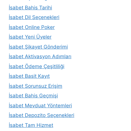
İsabet Bahis Tarihi
İsabet Dil Seçenekleri
İsabet Online Poker
İsabet Yeni Üyeler
İsabet Şikayet Gönderimi
İsabet Aktivasyon Adımları
İsabet Ödeme Çeşitliliği
İsabet Basit Kayıt
İsabet Sorunsuz Erişim
İsabet Bahis Geçmişi
İsabet Mevduat Yöntemleri
İsabet Depozito Seçenekleri
İsabet Tam Hizmet