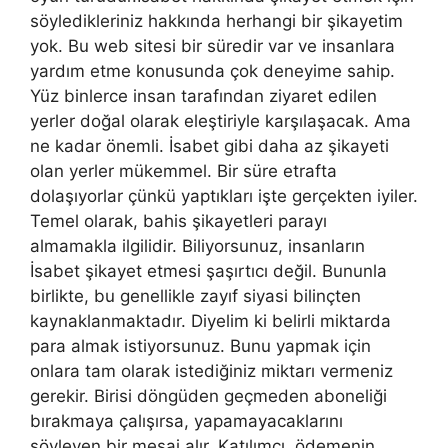
söyledikleriniz hakkında herhangi bir şikayetim
yok. Bu web sitesi bir süredir var ve insanlara
yardım etme konusunda çok deneyime sahip.
Yüz binlerce insan tarafından ziyaret edilen
yerler doğal olarak eleştiriyle karşılaşacak. Ama
ne kadar önemli. İsabet gibi daha az şikayeti
olan yerler mükemmel. Bir süre etrafta
dolaşıyorlar çünkü yaptıkları işte gerçekten iyiler.
Temel olarak, bahis şikayetleri parayı
almamakla ilgilidir. Biliyorsunuz, insanların
İsabet şikayet etmesi şaşırtıcı değil. Bununla
birlikte, bu genellikle zayıf siyasi bilinçten
kaynaklanmaktadır. Diyelim ki belirli miktarda
para almak istiyorsunuz. Bunu yapmak için
onlara tam olarak istediğiniz miktarı vermeniz
gerekir. Birisi döngüden geçmeden aboneliği
bırakmaya çalışırsa, yapamayacaklarını
söyleyen bir mesaj alır. Katılımcı, ödemenin