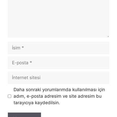
İsim
E-
posta
İnternet
sitesi
Daha sonraki yorumlarımda kullanılması için
adım, e-posta adresim ve site adresim bu
tarayıcıya kaydedilsin.