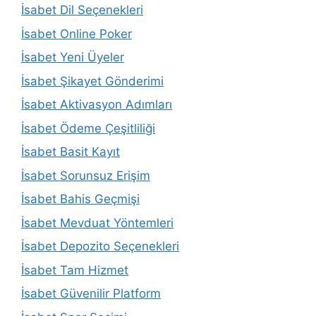
İsabet Dil Seçenekleri
İsabet Online Poker
İsabet Yeni Üyeler
İsabet Şikayet Gönderimi
İsabet Aktivasyon Adımları
İsabet Ödeme Çeşitliliği
İsabet Basit Kayıt
İsabet Sorunsuz Erişim
İsabet Bahis Geçmişi
İsabet Mevduat Yöntemleri
İsabet Depozito Seçenekleri
İsabet Tam Hizmet
İsabet Güvenilir Platform