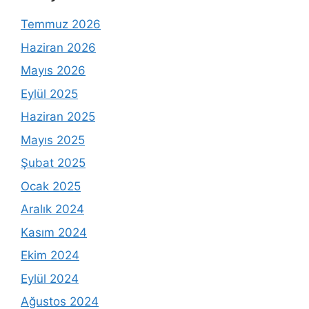
Temmuz 2026
Haziran 2026
Mayıs 2026
Eylül 2025
Haziran 2025
Mayıs 2025
Şubat 2025
Ocak 2025
Aralık 2024
Kasım 2024
Ekim 2024
Eylül 2024
Ağustos 2024