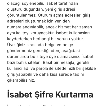
olacağı söylenebilir. İsabet tarafından
oluşturulduğundan, yeni giriş adresi
görüntülenmez. Oturum açma adresleri giriş
adresleri oluşturmak için yeniden
numaralandırılabilir, ancak hizmet her zaman
aynı kaliteyi koruyacaktır. İsabet kullanıcıları
kaydederken herhangi bir sorunu yoktur.
Üyeliğiniz sırasında belge ve belge
göndermeniz gerektiğinden, aşağıdaki
durumlarda bu siteye üye olamazsınız: İsabet
bazı bahis siteleri. Basit bir mesajla, gerekli
kullanıcı adı ve parola ile sitede hızlı bir şekilde
giriş yapabilir ve daha kısa sürede tadını
çıkarabilirsiniz.
İsabet Şifre Kurtarma