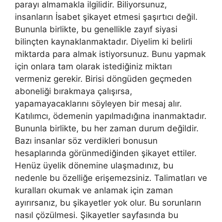
parayı almamakla ilgilidir. Biliyorsunuz,
insanların İsabet şikayet etmesi şaşırtıcı değil.
Bununla birlikte, bu genellikle zayıf siyasi
bilinçten kaynaklanmaktadır. Diyelim ki belirli
miktarda para almak istiyorsunuz. Bunu yapmak
için onlara tam olarak istediğiniz miktarı
vermeniz gerekir. Birisi döngüden geçmeden
aboneliği bırakmaya çalışırsa,
yapamayacaklarını söyleyen bir mesaj alır.
Katılımcı, ödemenin yapılmadığına inanmaktadır.
Bununla birlikte, bu her zaman durum değildir.
Bazı insanlar söz verdikleri bonusun
hesaplarında görünmediğinden şikayet ettiler.
Henüz üyelik dönemine ulaşmadınız, bu
nedenle bu özelliğe erişemezsiniz. Talimatları ve
kuralları okumak ve anlamak için zaman
ayırırsanız, bu şikayetler yok olur. Bu sorunların
nasıl çözülmesi. Şikayetler sayfasında bu