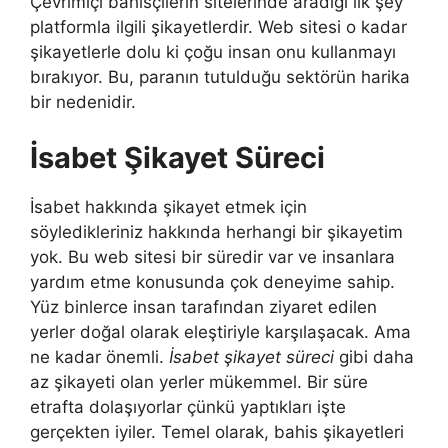
Çevrimiçi bahisçilerin sitelerinde aradığı ilk şey
platformla ilgili şikayetlerdir. Web sitesi o kadar
şikayetlerle dolu ki çoğu insan onu kullanmayı
bırakıyor. Bu, paranın tutulduğu sektörün harika
bir nedenidir.
İsabet Şikayet Süreci
İsabet hakkında şikayet etmek için
söyledikleriniz hakkında herhangi bir şikayetim
yok. Bu web sitesi bir süredir var ve insanlara
yardım etme konusunda çok deneyime sahip.
Yüz binlerce insan tarafından ziyaret edilen
yerler doğal olarak eleştiriyle karşılaşacak. Ama
ne kadar önemli.
İsabet şikayet süreci
gibi daha
az şikayeti olan yerler mükemmel. Bir süre
etrafta dolaşıyorlar çünkü yaptıkları işte
gerçekten iyiler. Temel olarak, bahis şikayetleri