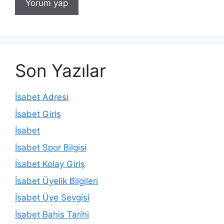
Son Yazılar
İsabet Adresi
İsabet Giriş
İsabet
İsabet Spor Bilgisi
İsabet Kolay Giriş
İsabet Üyelik Bilgileri
İsabet Üye Sevgisi
İsabet Bahis Tarihi