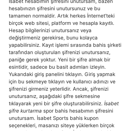
İsabet hesabımın şifresini unutursam, bazen
hesabınızın şifresini unutursunuz ve bu
tamamen normaldir. Artık herkes İnternet’teki
birçok web sitesi, platform ve hesapla kayıtlı.
Hesap bilgilerinizi unutursanız veya
değiştirmeniz gerekirse, bunu kolayca
yapabilirsiniz. Kayıt işlemi sırasında bahis şirketi
tarafından oluşturulan şifrenizi unutursanız,
paniğe gerek yoktur. Yeni bir şifre almak bir
esintidir, sadece bu basit adımları izleyin.
Yukarıdaki giriş panelini tıklayın. Giriş yapmak
için bu sekmeye tıklayın ve kullanıcı adınızı ve
şifrenizi girmeniz yeterlidir. Ancak, şifrenizi
unutursanız, aşağıdaki şifre sekmesine
tıklayarak yeni bir şifre oluşturabilirsiniz.
İsabet
şifre kurtarma
spor bahis hesabımın şifresini
unutursam. İsabet Sports bahis kupon
seçenekleri, masanızı siteye yüklerken birçok