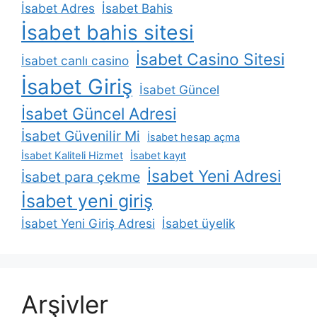
İsabet Adres
İsabet Bahis
İsabet bahis sitesi
İsabet Casino Sitesi
İsabet canlı casino
İsabet Giriş
İsabet Güncel
İsabet Güncel Adresi
İsabet Güvenilir Mi
İsabet hesap açma
İsabet Kaliteli Hizmet
İsabet kayıt
İsabet Yeni Adresi
İsabet para çekme
İsabet yeni giriş
İsabet Yeni Giriş Adresi
İsabet üyelik
Arşivler