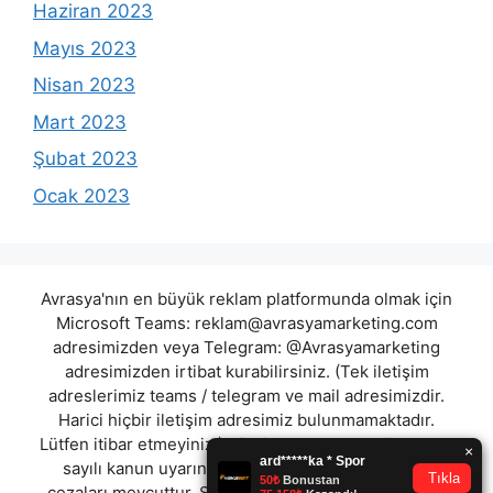
Haziran 2023
Mayıs 2023
Nisan 2023
Mart 2023
Şubat 2023
Ocak 2023
Avrasya'nın en büyük reklam platformunda olmak için
Microsoft Teams:
reklam@avrasyamarketing.com
adresimizden veya Telegram: @Avrasyamarketing
adresimizden irtibat kurabilirsiniz. (Tek iletişim
adreslerimiz teams / telegram ve mail adresimizdir.
Harici hiçbir iletişim adresimiz bulunmamaktadır.
Lütfen itibar etmeyiniz.) Türkiye yasalarına göre 7258
sayılı kanun uyarınca yasa dışı bahis oynamanın
cezaları mevcuttur. Şu an bulunduğunuz site hiç bir