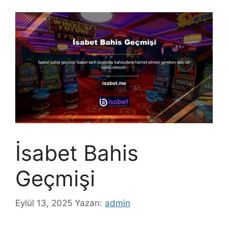
İsabet Bahis
Geçmişi
Eylül 13, 2025
Yazarı:
admin