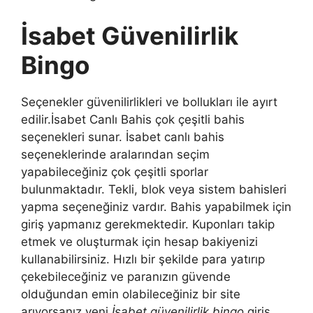
İsabet Güvenilirlik
Bingo
Seçenekler güvenilirlikleri ve bollukları ile ayırt
edilir.İsabet Canlı Bahis çok çeşitli bahis
seçenekleri sunar. İsabet canlı bahis
seçeneklerinde aralarından seçim
yapabileceğiniz çok çeşitli sporlar
bulunmaktadır. Tekli, blok veya sistem bahisleri
yapma seçeneğiniz vardır. Bahis yapabilmek için
giriş yapmanız gerekmektedir. Kuponları takip
etmek ve oluşturmak için hesap bakiyenizi
kullanabilirsiniz. Hızlı bir şekilde para yatırıp
çekebileceğiniz ve paranızın güvende
olduğundan emin olabileceğiniz bir site
arıyorsanız yeni
İsabet güvenilirlik bingo
giriş