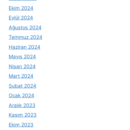
Ekim 2024
Eylül 2024
Ağustos 2024
Temmuz 2024
Haziran 2024
Mayıs 2024
Nisan 2024
Mart 2024
Şubat 2024
Ocak 2024
Aralık 2023
Kasım 2023
Ekim 2023