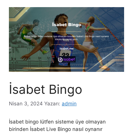
İsabet Bingo
Nisan 3, 2024
Yazarı:
admin
İsabet bingo lütfen sisteme üye olmayan
birinden İsabet Live Bingo nasıl oynanır