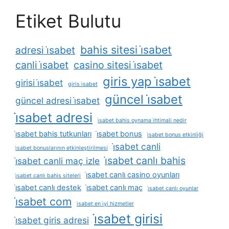
Etiket Bulutu
bahis sitesi i̇sabet
adresi i̇sabet
canli i̇sabet
casino sitesi i̇sabet
giris yap i̇sabet
girisi i̇sabet
giris i̇sabet
güncel i̇sabet
güncel adresi i̇sabet
i̇sabet adresi
i̇sabet bahis oynama i̇htimali nedir
i̇sabet bahis tutkunları
i̇sabet bonus
i̇sabet bonus etkinliği
i̇sabet canli
i̇sabet bonuslarının etkinleştirilmesi
i̇sabet canlı bahis
i̇sabet canli maç izle
i̇sabet canlı casino oyunları
i̇sabet canlı bahis siteleri
i̇sabet canlı destek
i̇sabet canlı maç
i̇sabet canlı oyunlar
i̇sabet com
i̇sabet en i̇yi hizmetler
i̇sabet girisi
i̇sabet giris adresi