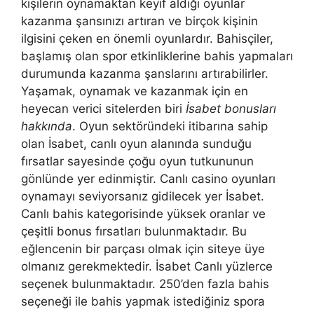
kişilerin oynamaktan keyif aldığı oyunlar
kazanma şansınızı artıran ve birçok kişinin
ilgisini çeken en önemli oyunlardır. Bahisçiler,
başlamış olan spor etkinliklerine bahis yapmaları
durumunda kazanma şanslarını artırabilirler.
Yaşamak, oynamak ve kazanmak için en
heyecan verici sitelerden biri
İsabet bonusları
hakkında
. Oyun sektöründeki itibarına sahip
olan İsabet, canlı oyun alanında sunduğu
fırsatlar sayesinde çoğu oyun tutkununun
gönlünde yer edinmiştir. Canlı casino oyunları
oynamayı seviyorsanız gidilecek yer İsabet.
Canlı bahis kategorisinde yüksek oranlar ve
çeşitli bonus fırsatları bulunmaktadır. Bu
eğlencenin bir parçası olmak için siteye üye
olmanız gerekmektedir. İsabet Canlı yüzlerce
seçenek bulunmaktadır. 250’den fazla bahis
seçeneği ile bahis yapmak istediğiniz spora