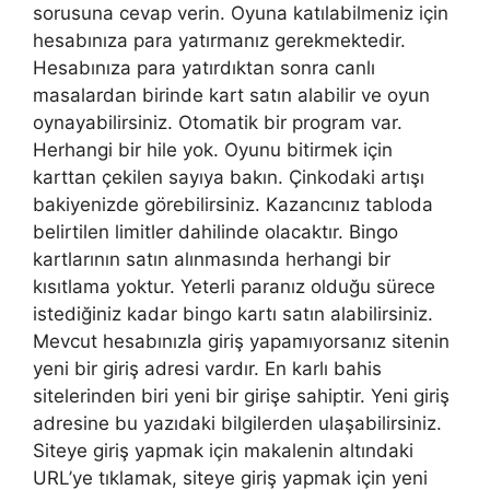
sorusuna cevap verin. Oyuna katılabilmeniz için
hesabınıza para yatırmanız gerekmektedir.
Hesabınıza para yatırdıktan sonra canlı
masalardan birinde kart satın alabilir ve oyun
oynayabilirsiniz. Otomatik bir program var.
Herhangi bir hile yok. Oyunu bitirmek için
karttan çekilen sayıya bakın. Çinkodaki artışı
bakiyenizde görebilirsiniz. Kazancınız tabloda
belirtilen limitler dahilinde olacaktır. Bingo
kartlarının satın alınmasında herhangi bir
kısıtlama yoktur. Yeterli paranız olduğu sürece
istediğiniz kadar bingo kartı satın alabilirsiniz.
Mevcut hesabınızla giriş yapamıyorsanız sitenin
yeni bir giriş adresi vardır. En karlı bahis
sitelerinden biri yeni bir girişe sahiptir. Yeni giriş
adresine bu yazıdaki bilgilerden ulaşabilirsiniz.
Siteye giriş yapmak için makalenin altındaki
URL’ye tıklamak, siteye giriş yapmak için yeni