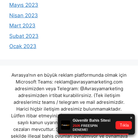
Mayıs 2023
Nisan 2023
Mart 2023
Şubat 2023
Ocak 2023
Avrasya'nın en büyük reklam platformunda olmak için
Microsoft Teams:
reklam@avrasyamarketing.com
adresimizden veya Telegram: @Avrasyamarketing
adresimizden irtibat kurabilirsiniz. (Tek iletişim
adreslerimiz teams / telegram ve mail adresimizdir.
Harici hiçbir iletişim adresimiz bulunmamaktadır.
Lütfen itibar etmeyiniz.) Türkiye yasalarına göre 7258
sayılı kanun uyarınca yasa dışı bahis oynamanın
cezaları mevcuttur. Şu an bulunduğunuz site hiç bir
şekilde illegal bahis oyunları oynatmıyor ve oynamaya