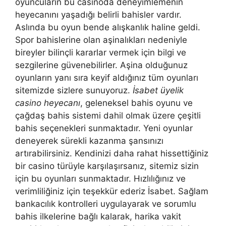
oyuncuların bu casinoda deneyimlemenin
heyecanını yaşadığı belirli bahisler vardır.
Aslında bu oyun bende alışkanlık haline geldi.
Spor bahislerine olan aşinalıkları nedeniyle
bireyler bilinçli kararlar vermek için bilgi ve
sezgilerine güvenebilirler. Aşina olduğunuz
oyunların yanı sıra keyif aldığınız tüm oyunları
sitemizde sizlere sunuyoruz.
İsabet üyelik
casino heyecanı
, geleneksel bahis oyunu ve
çağdaş bahis sistemi dahil olmak üzere çeşitli
bahis seçenekleri sunmaktadır. Yeni oyunlar
deneyerek sürekli kazanma şansınızı
artırabilirsiniz. Kendinizi daha rahat hissettiğiniz
bir casino türüyle karşılaşırsanız, sitemiz sizin
için bu oyunları sunmaktadır. Hızlılığınız ve
verimliliğiniz için teşekkür ederiz İsabet. Sağlam
bankacılık kontrolleri uygulayarak ve sorumlu
bahis ilkelerine bağlı kalarak, harika vakit