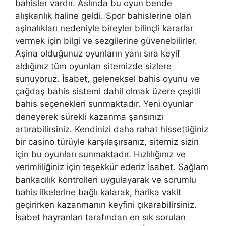
bahisler vardır. Aslında bu oyun bende
alışkanlık haline geldi. Spor bahislerine olan
aşinalıkları nedeniyle bireyler bilinçli kararlar
vermek için bilgi ve sezgilerine güvenebilirler.
Aşina olduğunuz oyunların yanı sıra keyif
aldığınız tüm oyunları sitemizde sizlere
sunuyoruz. İsabet, geleneksel bahis oyunu ve
çağdaş bahis sistemi dahil olmak üzere çeşitli
bahis seçenekleri sunmaktadır. Yeni oyunlar
deneyerek sürekli kazanma şansınızı
artırabilirsiniz. Kendinizi daha rahat hissettiğiniz
bir casino türüyle karşılaşırsanız, sitemiz sizin
için bu oyunları sunmaktadır. Hızlılığınız ve
verimliliğiniz için teşekkür ederiz İsabet. Sağlam
bankacılık kontrolleri uygulayarak ve sorumlu
bahis ilkelerine bağlı kalarak, harika vakit
geçirirken kazanmanın keyfini çıkarabilirsiniz.
İsabet hayranları tarafından en sık sorulan