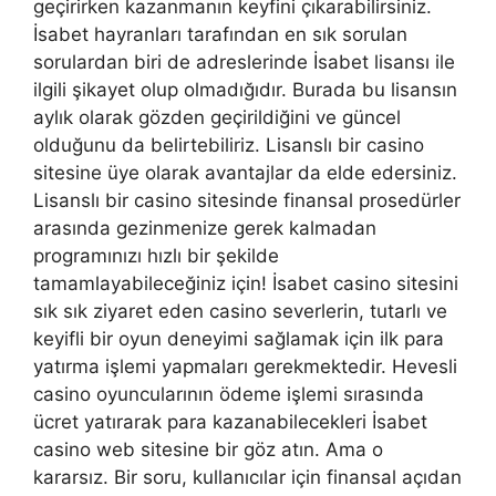
geçirirken kazanmanın keyfini çıkarabilirsiniz.
İsabet hayranları tarafından en sık sorulan
sorulardan biri de adreslerinde İsabet lisansı ile
ilgili şikayet olup olmadığıdır. Burada bu lisansın
aylık olarak gözden geçirildiğini ve güncel
olduğunu da belirtebiliriz. Lisanslı bir casino
sitesine üye olarak avantajlar da elde edersiniz.
Lisanslı bir casino sitesinde finansal prosedürler
arasında gezinmenize gerek kalmadan
programınızı hızlı bir şekilde
tamamlayabileceğiniz için! İsabet casino sitesini
sık sık ziyaret eden casino severlerin, tutarlı ve
keyifli bir oyun deneyimi sağlamak için ilk para
yatırma işlemi yapmaları gerekmektedir. Hevesli
casino oyuncularının ödeme işlemi sırasında
ücret yatırarak para kazanabilecekleri İsabet
casino web sitesine bir göz atın. Ama o
kararsız. Bir soru, kullanıcılar için finansal açıdan