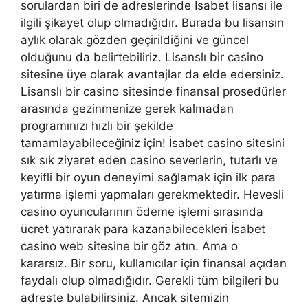
sorulardan biri de adreslerinde İsabet lisansı ile
ilgili şikayet olup olmadığıdır. Burada bu lisansın
aylık olarak gözden geçirildiğini ve güncel
olduğunu da belirtebiliriz. Lisanslı bir casino
sitesine üye olarak avantajlar da elde edersiniz.
Lisanslı bir casino sitesinde finansal prosedürler
arasında gezinmenize gerek kalmadan
programınızı hızlı bir şekilde
tamamlayabileceğiniz için! İsabet casino sitesini
sık sık ziyaret eden casino severlerin, tutarlı ve
keyifli bir oyun deneyimi sağlamak için ilk para
yatırma işlemi yapmaları gerekmektedir. Hevesli
casino oyuncularının ödeme işlemi sırasında
ücret yatırarak para kazanabilecekleri İsabet
casino web sitesine bir göz atın. Ama o
kararsız. Bir soru, kullanıcılar için finansal açıdan
faydalı olup olmadığıdır. Gerekli tüm bilgileri bu
adreste bulabilirsiniz. Ancak sitemizin