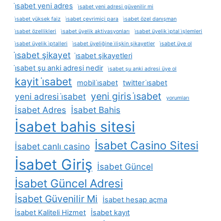
i̇sabet yeni adres
i̇sabet yeni adresi güvenilir mi
i̇sabet yüksek faiz
i̇sabet çevrimiçi para
i̇sabet özel danışman
i̇sabet özellikleri
i̇sabet üyelik aktivasyonları
i̇sabet üyelik i̇ptal i̇şlemleri
i̇sabet üyelik i̇ptalleri
i̇sabet üyeliğine i̇lişkin şikayetler
i̇sabet üye ol
i̇sabet şikayet
i̇sabet şikayetleri
i̇sabet şu anki adresi nedir
i̇sabet şu anki adresi üye ol
kayit i̇sabet
mobil i̇sabet
twitter i̇sabet
yeni giris i̇sabet
yeni adresi i̇sabet
yorumları
İsabet Adres
İsabet Bahis
İsabet bahis sitesi
İsabet Casino Sitesi
İsabet canlı casino
İsabet Giriş
İsabet Güncel
İsabet Güncel Adresi
İsabet Güvenilir Mi
İsabet hesap açma
İsabet Kaliteli Hizmet
İsabet kayıt