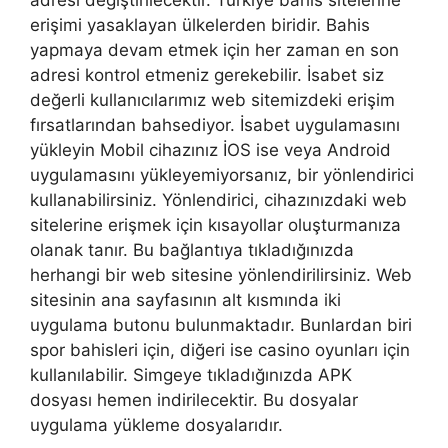
erişimi yasaklayan ülkelerden biridir. Bahis
yapmaya devam etmek için her zaman en son
adresi kontrol etmeniz gerekebilir. İsabet siz
değerli kullanıcılarımız web sitemizdeki erişim
fırsatlarından bahsediyor. İsabet uygulamasını
yükleyin Mobil cihazınız İOS ise veya Android
uygulamasını yükleyemiyorsanız, bir yönlendirici
kullanabilirsiniz. Yönlendirici, cihazınızdaki web
sitelerine erişmek için kısayollar oluşturmanıza
olanak tanır. Bu bağlantıya tıkladığınızda
herhangi bir web sitesine yönlendirilirsiniz. Web
sitesinin ana sayfasının alt kısmında iki
uygulama butonu bulunmaktadır. Bunlardan biri
spor bahisleri için, diğeri ise casino oyunları için
kullanılabilir. Simgeye tıkladığınızda APK
dosyası hemen indirilecektir. Bu dosyalar
uygulama yükleme dosyalarıdır.