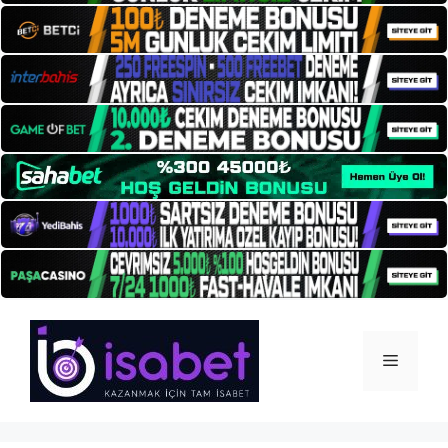
İçeriğe
atla
Menü