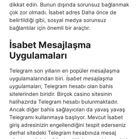
dikkat edin. Bunun dışında sorunsuz bağlanmak
çok zor olmadı. İsabet adres Daha önce de
belirtildiği gibi, sosyal medya sorunsuz
bağlantılar için önemli bir araçtır.
İsabet Mesajlaşma
Uygulamaları
Telegram son yılların en popüler mesajlaşma
uygulamalarından biri.
İsabet mesajlaşma
uygulamaları
, Telegram hesabı olan bahis
sitelerinden biridir. Birçok casino sitesinin
halihazırda Telegram hesabı bulunmaktadır.
Ancak diğer bahis sağlayıcıları da yavaş yavaş
Telegramı kullanmaya başlıyor. Mevcut İsabet
giriş adresinizin engellendiğini tespit ederseniz
derhal sitedeki Telegram hesabınıza mesaj