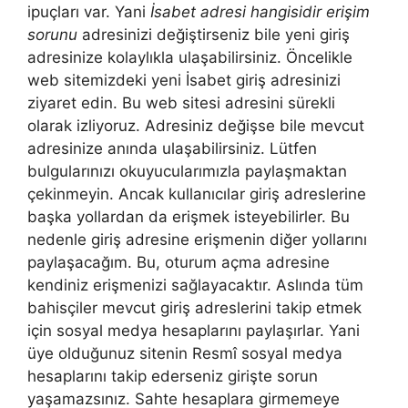
ipuçları var. Yani
İsabet adresi hangisidir erişim
sorunu
adresinizi değiştirseniz bile yeni giriş
adresinize kolaylıkla ulaşabilirsiniz. Öncelikle
web sitemizdeki yeni İsabet giriş adresinizi
ziyaret edin. Bu web sitesi adresini sürekli
olarak izliyoruz. Adresiniz değişse bile mevcut
adresinize anında ulaşabilirsiniz. Lütfen
bulgularınızı okuyucularımızla paylaşmaktan
çekinmeyin. Ancak kullanıcılar giriş adreslerine
başka yollardan da erişmek isteyebilirler. Bu
nedenle giriş adresine erişmenin diğer yollarını
paylaşacağım. Bu, oturum açma adresine
kendiniz erişmenizi sağlayacaktır. Aslında tüm
bahisçiler mevcut giriş adreslerini takip etmek
için sosyal medya hesaplarını paylaşırlar. Yani
üye olduğunuz sitenin Resmî sosyal medya
hesaplarını takip ederseniz girişte sorun
yaşamazsınız. Sahte hesaplara girmemeye