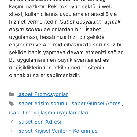
kaçınılmazlıktır. Pek çok oyun sektörü web
sitesi, kullanıcılarına uygulamalar aracılığıyla
hizmet vermektedir.
İsabet dosyalarını açmak
erişim sorunu
de onlardan biri. İsabet
uygulaması, hesabınıza hızlı bir şekilde
erişmenizi ve Android cihazınızda sorunsuz bir
şekilde bahis yapmaya devam etmenizi sağlar.
Bu uygulamanın en büyük avantajı adres
değişikliklerinden etkilenmeden sitenin
olanaklarına erişebilmenizdir.
Kategoriler
İsabet Promosyonlar
Etiketler
i̇sabet erişim sorunu
,
İsabet Güncel Adresi
,
i̇sabet mesajlaşma uygulamaları
İsabet Son Adresi
İsabet Kişisel Verilerin Korunması