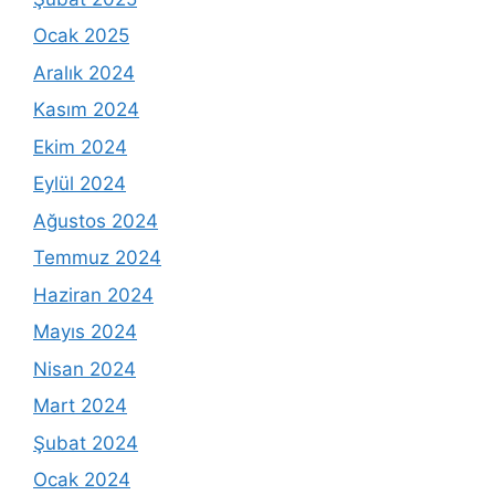
Ocak 2025
Aralık 2024
Kasım 2024
Ekim 2024
Eylül 2024
Ağustos 2024
Temmuz 2024
Haziran 2024
Mayıs 2024
Nisan 2024
Mart 2024
Şubat 2024
Ocak 2024