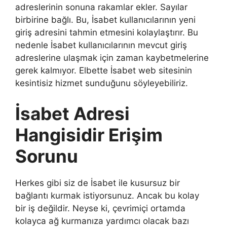
adreslerinin sonuna rakamlar ekler. Sayılar
birbirine bağlı. Bu, İsabet kullanıcılarının yeni
giriş adresini tahmin etmesini kolaylaştırır. Bu
nedenle İsabet kullanıcılarının mevcut giriş
adreslerine ulaşmak için zaman kaybetmelerine
gerek kalmıyor. Elbette İsabet web sitesinin
kesintisiz hizmet sunduğunu söyleyebiliriz.
İsabet Adresi
Hangisidir Erişim
Sorunu
Herkes gibi siz de İsabet ile kusursuz bir
bağlantı kurmak istiyorsunuz. Ancak bu kolay
bir iş değildir. Neyse ki, çevrimiçi ortamda
kolayca ağ kurmanıza yardımcı olacak bazı