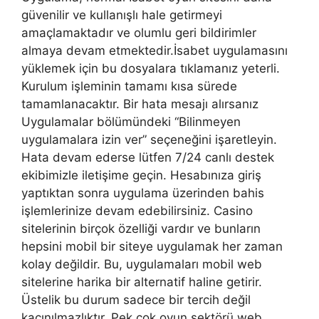
güvenilir ve kullanışlı hale getirmeyi
amaçlamaktadır ve olumlu geri bildirimler
almaya devam etmektedir.İsabet uygulamasını
yüklemek için bu dosyalara tıklamanız yeterli.
Kurulum işleminin tamamı kısa sürede
tamamlanacaktır. Bir hata mesajı alırsanız
Uygulamalar bölümündeki “Bilinmeyen
uygulamalara izin ver” seçeneğini işaretleyin.
Hata devam ederse lütfen 7/24 canlı destek
ekibimizle iletişime geçin. Hesabınıza giriş
yaptıktan sonra uygulama üzerinden bahis
işlemlerinize devam edebilirsiniz. Casino
sitelerinin birçok özelliği vardır ve bunların
hepsini mobil bir siteye uygulamak her zaman
kolay değildir. Bu, uygulamaları mobil web
sitelerine harika bir alternatif haline getirir.
Üstelik bu durum sadece bir tercih değil
kaçınılmazlıktır. Pek çok oyun sektörü web