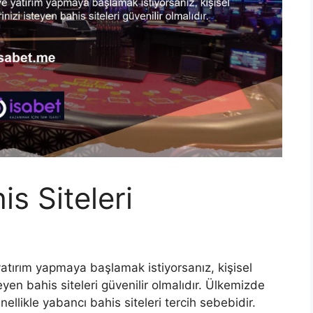
is Siteleri
yatırım yapmaya başlamak istiyorsanız, kişisel
teyen bahis siteleri güvenilir olmalıdır. Ülkemizde
ellikle yabancı bahis siteleri tercih sebebidir.