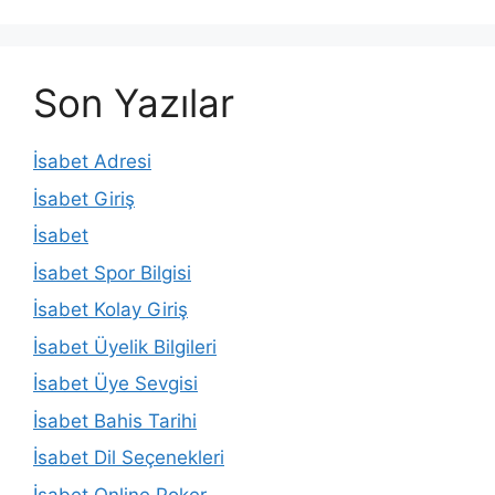
Son Yazılar
İsabet Adresi
İsabet Giriş
İsabet
İsabet Spor Bilgisi
İsabet Kolay Giriş
İsabet Üyelik Bilgileri
İsabet Üye Sevgisi
İsabet Bahis Tarihi
İsabet Dil Seçenekleri
İsabet Online Poker