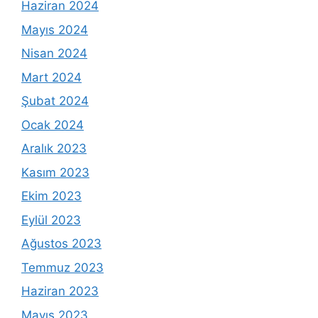
Haziran 2024
Mayıs 2024
Nisan 2024
Mart 2024
Şubat 2024
Ocak 2024
Aralık 2023
Kasım 2023
Ekim 2023
Eylül 2023
Ağustos 2023
Temmuz 2023
Haziran 2023
Mayıs 2023