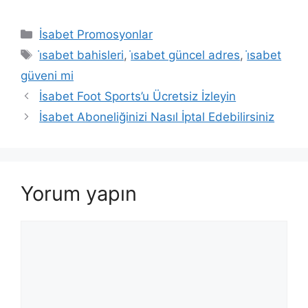
Kategoriler
İsabet Promosyonlar
Etiketler
i̇sabet bahisleri
,
i̇sabet güncel adres
,
i̇sabet
güveni mi
İsabet Foot Sports’u Ücretsiz İzleyin
İsabet Aboneliğinizi Nasıl İptal Edebilirsiniz
Yorum yapın
Yorum