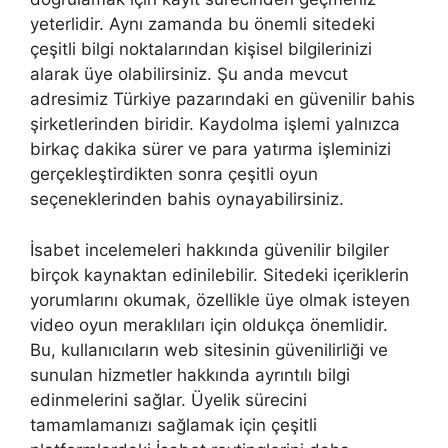
yeterlidir. Aynı zamanda bu önemli sitedeki
çeşitli bilgi noktalarından kişisel bilgilerinizi
alarak üye olabilirsiniz. Şu anda mevcut
adresimiz Türkiye pazarındaki en güvenilir bahis
şirketlerinden biridir. Kaydolma işlemi yalnızca
birkaç dakika sürer ve para yatırma işleminizi
gerçekleştirdikten sonra çeşitli oyun
seçeneklerinden bahis oynayabilirsiniz.
İsabet incelemeleri hakkında güvenilir bilgiler
birçok kaynaktan edinilebilir. Sitedeki içeriklerin
yorumlarını okumak, özellikle üye olmak isteyen
video oyun meraklıları için oldukça önemlidir.
Bu, kullanıcıların web sitesinin güvenilirliği ve
sunulan hizmetler hakkında ayrıntılı bilgi
edinmelerini sağlar. Üyelik sürecini
tamamlamanızı sağlamak için çeşitli