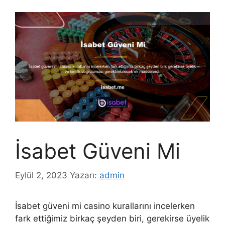
İsabet Güveni Mi
Eylül 2, 2023
Yazarı:
admin
İsabet güveni mi casino kurallarını incelerken
fark ettiğimiz birkaç şeyden biri, gerekirse üyelik