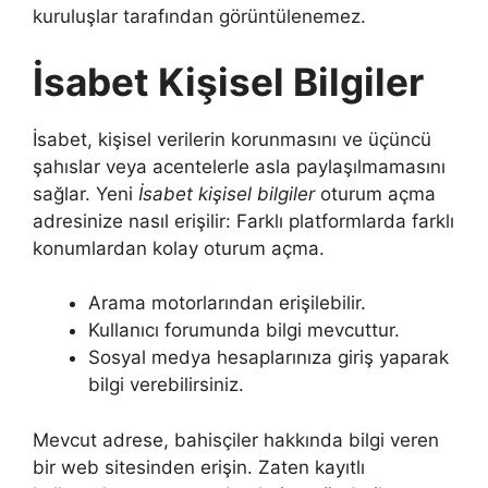
kuruluşlar tarafından görüntülenemez.
İsabet Kişisel Bilgiler
İsabet, kişisel verilerin korunmasını ve üçüncü
şahıslar veya acentelerle asla paylaşılmamasını
sağlar. Yeni
İsabet kişisel bilgiler
oturum açma
adresinize nasıl erişilir: Farklı platformlarda farklı
konumlardan kolay oturum açma.
Arama motorlarından erişilebilir.
Kullanıcı forumunda bilgi mevcuttur.
Sosyal medya hesaplarınıza giriş yaparak
bilgi verebilirsiniz.
Mevcut adrese, bahisçiler hakkında bilgi veren
bir web sitesinden erişin. Zaten kayıtlı