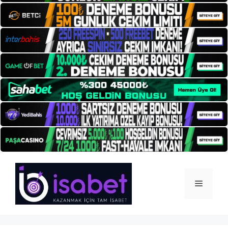
İçeriğe
atla
Menü