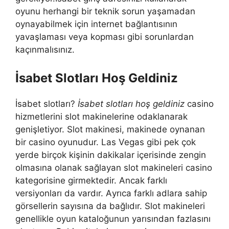
oyunu herhangi bir teknik sorun yaşamadan
oynayabilmek için internet bağlantısının
yavaşlaması veya kopması gibi sorunlardan
kaçınmalısınız.
İsabet Slotları Hoş Geldiniz
İsabet slotları?
İsabet slotları hoş geldiniz
casino
hizmetlerini slot makinelerine odaklanarak
genişletiyor. Slot makinesi, makinede oynanan
bir casino oyunudur. Las Vegas gibi pek çok
yerde birçok kişinin dakikalar içerisinde zengin
olmasına olanak sağlayan slot makineleri casino
kategorisine girmektedir. Ancak farklı
versiyonları da vardır. Ayrıca farklı adlara sahip
görsellerin sayısına da bağlıdır. Slot makineleri
genellikle oyun kataloğunun yarısından fazlasını