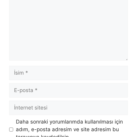
İsim
E-
posta
İnternet
sitesi
Daha sonraki yorumlarımda kullanılması için
adım, e-posta adresim ve site adresim bu
tarayıcıya kaydedilsin.