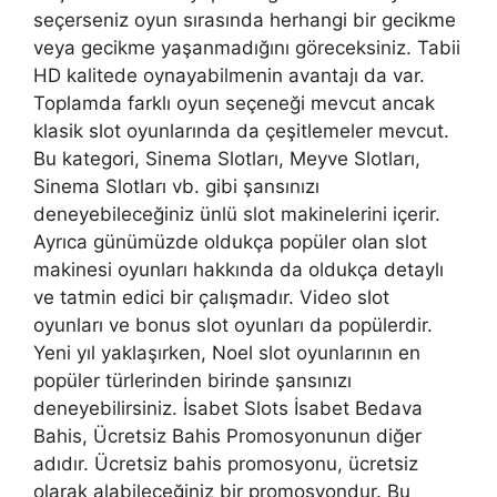
seçerseniz oyun sırasında herhangi bir gecikme
veya gecikme yaşanmadığını göreceksiniz. Tabii
HD kalitede oynayabilmenin avantajı da var.
Toplamda farklı oyun seçeneği mevcut ancak
klasik slot oyunlarında da çeşitlemeler mevcut.
Bu kategori, Sinema Slotları, Meyve Slotları,
Sinema Slotları vb. gibi şansınızı
deneyebileceğiniz ünlü slot makinelerini içerir.
Ayrıca günümüzde oldukça popüler olan slot
makinesi oyunları hakkında da oldukça detaylı
ve tatmin edici bir çalışmadır. Video slot
oyunları ve bonus slot oyunları da popülerdir.
Yeni yıl yaklaşırken, Noel slot oyunlarının en
popüler türlerinden birinde şansınızı
deneyebilirsiniz. İsabet Slots İsabet Bedava
Bahis, Ücretsiz Bahis Promosyonunun diğer
adıdır. Ücretsiz bahis promosyonu, ücretsiz
olarak alabileceğiniz bir promosyondur. Bu