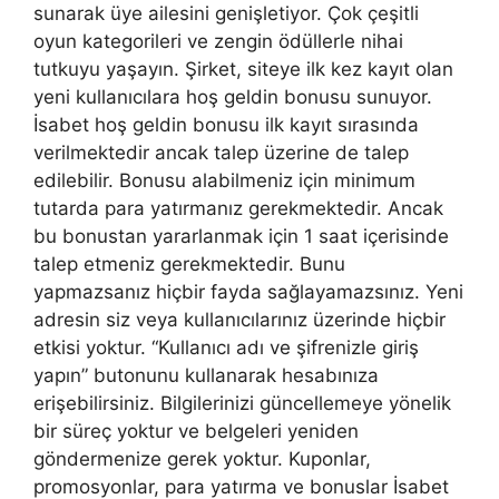
sunarak üye ailesini genişletiyor. Çok çeşitli
oyun kategorileri ve zengin ödüllerle nihai
tutkuyu yaşayın. Şirket, siteye ilk kez kayıt olan
yeni kullanıcılara hoş geldin bonusu sunuyor.
İsabet hoş geldin bonusu ilk kayıt sırasında
verilmektedir ancak talep üzerine de talep
edilebilir. Bonusu alabilmeniz için minimum
tutarda para yatırmanız gerekmektedir. Ancak
bu bonustan yararlanmak için 1 saat içerisinde
talep etmeniz gerekmektedir. Bunu
yapmazsanız hiçbir fayda sağlayamazsınız. Yeni
adresin siz veya kullanıcılarınız üzerinde hiçbir
etkisi yoktur. “Kullanıcı adı ve şifrenizle giriş
yapın” butonunu kullanarak hesabınıza
erişebilirsiniz. Bilgilerinizi güncellemeye yönelik
bir süreç yoktur ve belgeleri yeniden
göndermenize gerek yoktur. Kuponlar,
promosyonlar, para yatırma ve bonuslar İsabet