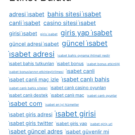
bahis sitesi i̇sabet
adresi i̇sabet
canli i̇sabet
casino sitesi i̇sabet
giris yap i̇sabet
girisi i̇sabet
giris i̇sabet
güncel i̇sabet
güncel adresi i̇sabet
i̇sabet adresi
i̇sabet bahis oynama i̇htimali nedir
i̇sabet bahis tutkunları
i̇sabet bonus
i̇sabet bonus etkinliği
i̇sabet canli
i̇sabet bonuslarının etkinleştirilmesi
i̇sabet canlı bahis
i̇sabet canli maç izle
i̇sabet canlı casino oyunları
i̇sabet canlı bahis siteleri
i̇sabet canlı destek
i̇sabet canlı maç
i̇sabet canlı oyunlar
i̇sabet com
i̇sabet en i̇yi hizmetler
i̇sabet girisi
i̇sabet giris adresi
i̇sabet giris twitter
i̇sabet giris yap
i̇sabet giriş url
i̇sabet güncel adres
i̇sabet güvenlir mi