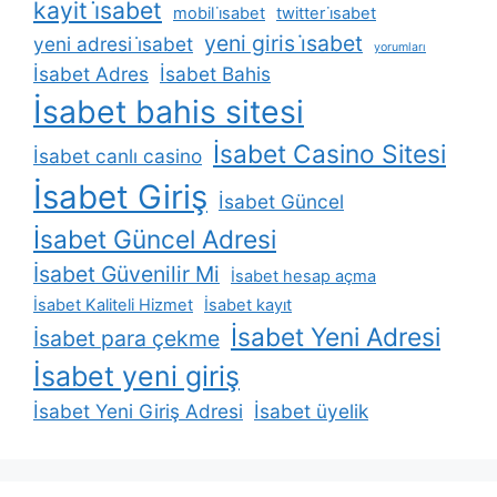
kayit i̇sabet
mobil i̇sabet
twitter i̇sabet
yeni giris i̇sabet
yeni adresi i̇sabet
yorumları
İsabet Adres
İsabet Bahis
İsabet bahis sitesi
İsabet Casino Sitesi
İsabet canlı casino
İsabet Giriş
İsabet Güncel
İsabet Güncel Adresi
İsabet Güvenilir Mi
İsabet hesap açma
İsabet Kaliteli Hizmet
İsabet kayıt
İsabet Yeni Adresi
İsabet para çekme
İsabet yeni giriş
İsabet Yeni Giriş Adresi
İsabet üyelik