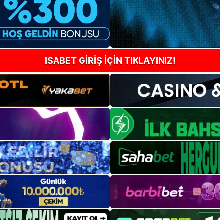
ISABET GİRİŞ İÇİN TIKLAYINIZ!