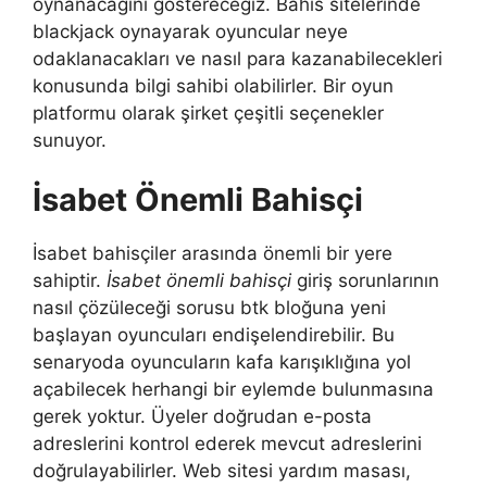
oynanacağını göstereceğiz. Bahis sitelerinde
blackjack oynayarak oyuncular neye
odaklanacakları ve nasıl para kazanabilecekleri
konusunda bilgi sahibi olabilirler. Bir oyun
platformu olarak şirket çeşitli seçenekler
sunuyor.
İsabet Önemli Bahisçi
İsabet bahisçiler arasında önemli bir yere
sahiptir.
İsabet önemli bahisçi
giriş sorunlarının
nasıl çözüleceği sorusu btk bloğuna yeni
başlayan oyuncuları endişelendirebilir. Bu
senaryoda oyuncuların kafa karışıklığına yol
açabilecek herhangi bir eylemde bulunmasına
gerek yoktur. Üyeler doğrudan e-posta
adreslerini kontrol ederek mevcut adreslerini
doğrulayabilirler. Web sitesi yardım masası,