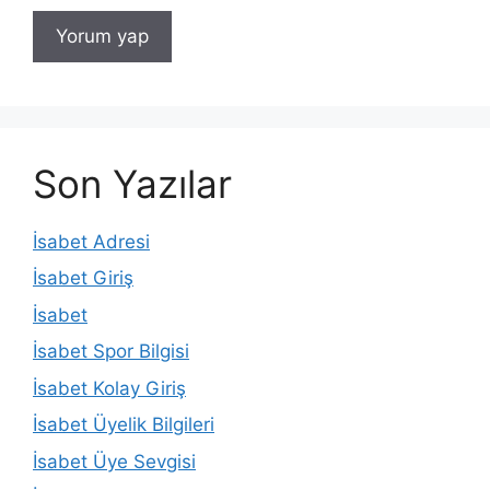
Son Yazılar
İsabet Adresi
İsabet Giriş
İsabet
İsabet Spor Bilgisi
İsabet Kolay Giriş
İsabet Üyelik Bilgileri
İsabet Üye Sevgisi