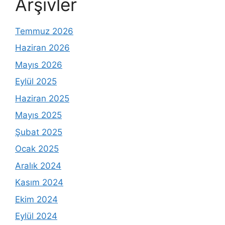
Arşivler
Temmuz 2026
Haziran 2026
Mayıs 2026
Eylül 2025
Haziran 2025
Mayıs 2025
Şubat 2025
Ocak 2025
Aralık 2024
Kasım 2024
Ekim 2024
Eylül 2024