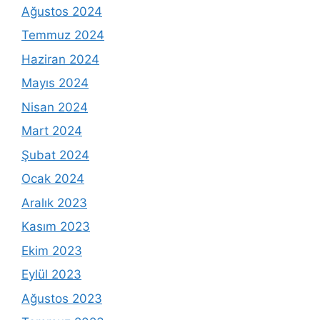
Ağustos 2024
Temmuz 2024
Haziran 2024
Mayıs 2024
Nisan 2024
Mart 2024
Şubat 2024
Ocak 2024
Aralık 2023
Kasım 2023
Ekim 2023
Eylül 2023
Ağustos 2023