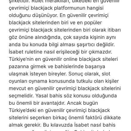
şirketidir. Rulet meraklıları, ülkedeki en güvenilir
çevrimiçi blackjack platformunun hangisi
olduğunu düşünüyor. En güvenilir çevrimiçi
blackjack sitelerinden biri ve en popüler
çevrimiçi blackjack sitelerinden biri olarak itibarı
göz önüne alındığında, çok sayıda kişinin aynı
anda bu konuda bilgi alması şaşırtıcı değildir.
İsabet ruletine nasıl erişileceği bir çıkmazdır.
Türkiye’nin en güvenilir online blackjack siteleri
pazarına girmek ve bahislerinde başarıya
ulaşmak isteyen bireyler. Sonuç olarak, slot
oyunları oynama konusunda tutkulu olan kişiler
mevcut en güvenilir çevrimiçi blackjack sitelerini
seçmelidir. Yasal bahis söz konusu olduğunda
bu önemli bir avantajdır. Ancak bugün
Türkiye’deki en güvenilir çevrimiçi blackjack
sitelerini seçerken birkaç önemli faktörü dikkate
almak gerekir. Bu kılavuzda İsabet nasıl bahis