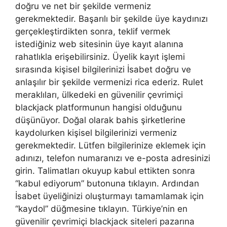
doğru ve net bir şekilde vermeniz
gerekmektedir. Başarılı bir şekilde üye kaydınızı
gerçekleştirdikten sonra, teklif vermek
istediğiniz web sitesinin üye kayıt alanına
rahatlıkla erişebilirsiniz. Üyelik kayıt işlemi
sırasında kişisel bilgilerinizi İsabet doğru ve
anlaşılır bir şekilde vermenizi rica ederiz. Rulet
meraklıları, ülkedeki en güvenilir çevrimiçi
blackjack platformunun hangisi olduğunu
düşünüyor. Doğal olarak bahis şirketlerine
kaydolurken kişisel bilgilerinizi vermeniz
gerekmektedir. Lütfen bilgilerinize eklemek için
adınızı, telefon numaranızı ve e-posta adresinizi
girin. Talimatları okuyup kabul ettikten sonra
“kabul ediyorum” butonuna tıklayın. Ardından
İsabet üyeliğinizi oluşturmayı tamamlamak için
“kaydol” düğmesine tıklayın. Türkiye’nin en
güvenilir çevrimiçi blackjack siteleri pazarına