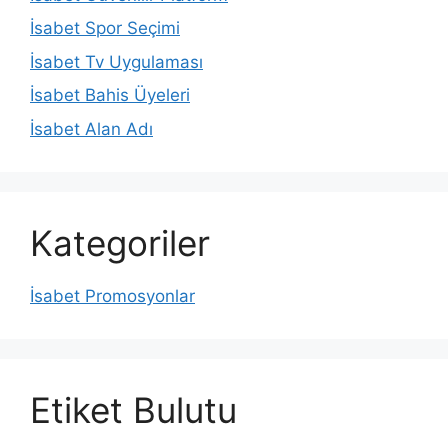
İsabet Spor Seçimi
İsabet Tv Uygulaması
İsabet Bahis Üyeleri
İsabet Alan Adı
Kategoriler
İsabet Promosyonlar
Etiket Bulutu