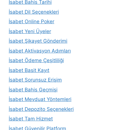
İsabet Bahis Tarihi
İsabet Dil Seçenekleri
İsabet Online Poker
İsabet Yeni Üyeler
İsabet Şikayet Gönderimi
İsabet Aktivasyon Adımları
İsabet Ödeme Çeşitliliği
İsabet Basit Kayıt
İsabet Sorunsuz Erişim
İsabet Bahis Geçmişi
İsabet Mevduat Yöntemleri
İsabet Depozito Seçenekleri
İsabet Tam Hizmet
İsabet Güvenilir Platform