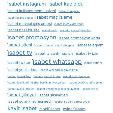
i̇sabet instagram
i̇sabet kaç oldu
i̇sabet kullanıcı memnuniyeti
i̇sabet kısayollar
i̇sabet maç izleme
i̇sabet lisans bilgisi
i̇sabet mevcut giriş adresi
i̇sabet motosiklet yarışı
i̇sabet nasil bir site
i̇sabet nedir
i̇sabet oyun sağlayıcıları
i̇sabet promosyon
i̇sabet promosyon kodu
i̇sabet sitesi
i̇sabet telegram
i̇sabet sitesinin mobil altyapısı
i̇sabet tv
i̇sabet tv canli maç izle
i̇sabet tv izle
i̇sabet whatsapp
i̇sabet twitter
i̇sabet yatırım
i̇sabet yeni adres
i̇sabet yeni adresi güvenilir mi
i̇sabet yüksek faiz
i̇sabet çevrimiçi para
i̇sabet özel danışman
i̇sabet özellikleri
i̇sabet üyelik aktivasyonları
i̇sabet üyelik i̇ptal i̇şlemleri
i̇sabet üyelik i̇ptalleri
i̇sabet üyeliğine i̇lişkin şikayetler
i̇sabet üye ol
i̇sabet şikayet
i̇sabet şikayetleri
i̇sabet şu anki adresi nedir
i̇sabet şu anki adresi üye ol
kayit i̇sabet
mobil i̇sabet
twitter i̇sabet