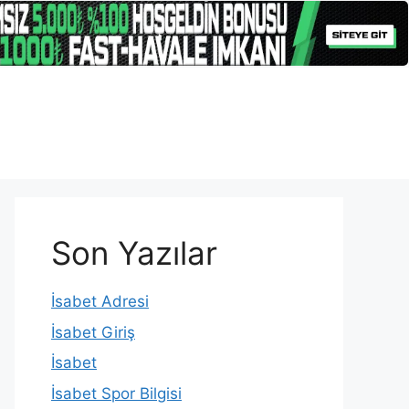
Son Yazılar
İsabet Adresi
İsabet Giriş
İsabet
İsabet Spor Bilgisi