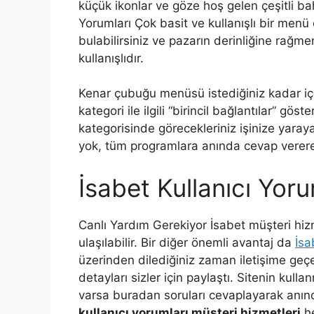
küçük ikonlar ve göze hoş gelen çeşitli bahi
Yorumları Çok basit ve kullanışlı bir menü 
bulabilirsiniz ve pazarın derinliğine rağmen
kullanışlıdır.
Kenar çubuğu menüsü istediğiniz kadar içer
kategori ile ilgili “birincil bağlantılar” 
kategorisinde görecekleriniz işinize yaray
yok, tüm programlara anında cevap vererek
İsabet Kullanıcı Yoru
Canlı Yardım Gerekiyor İsabet müşteri hiz
ulaşılabilir. Bir diğer önemli avantaj da
İsa
üzerinden dilediğiniz zaman iletişime geç
detayları sizler için paylaştı. Sitenin kull
varsa buradan soruları cevaplayarak anın
kullanıcı yorumları müşteri hizmetleri
he