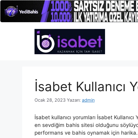
İçeriğe
atla
İsabet Kullanıcı 
Ocak 28, 2023
Yazarı:
admin
İsabet kullanıcı yorumları İsabet Kullanı
en sevdiğim bahis sitesi olduğunu söylü
performans ve bahis oynamak için harika. 