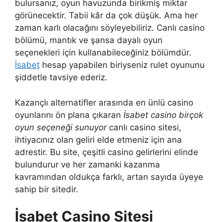
bulursanız, oyun havuzunda birikmiş miktar
görünecektir. Tabii kâr da çok düşük. Ama her
zaman karlı olacağını söyleyebiliriz. Canlı casino
bölümü, mantık ve şansa dayalı oyun
seçenekleri için kullanabileceğiniz bölümdür.
İsabet
hesap yapabilen biriyseniz rulet oyununu
şiddetle tavsiye ederiz.
Kazançlı alternatifler arasında en ünlü casino
oyunlarını ön plana çıkaran
İsabet casino birçok
oyun seçeneği sunuyor
canlı casino sitesi,
ihtiyacınız olan geliri elde etmeniz için ana
adrestir. Bu site, çeşitli casino gelirlerini elinde
bulundurur ve her zamanki kazanma
kavramından oldukça farklı, artan sayıda üyeye
sahip bir sitedir.
İsabet Casino Sitesi