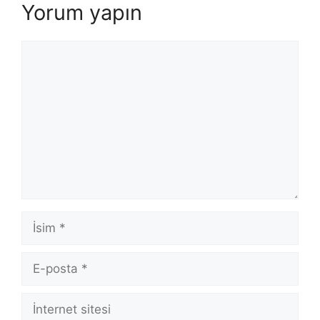
Yorum yapın
Yorum
İsim
E-
posta
İnternet
sitesi