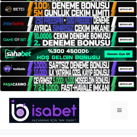
İçeriğe
atla
Menü