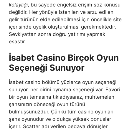
kolaylığı
, bu sayede engelsiz erişim söz konusu
değildir. Her yönüyle istenilen ve arzu edilen
gelir türünün elde edilebilmesi için öncelikle site
içerisinde üyelik oluşturulması gerekmektedir.
Sevkiyattan sonra doğru yatırımı yapmak
esastır.
İsabet Casino Birçok Oyun
Seçeneği Sunuyor
İsabet casino bölümü yüzlerce oyun seçeneği
sunuyor, her birini oynama seçeneği var. Favori
bir oyun temasına tıkladıysanız, muhtemelen
şansınızın döneceği oyun türünü
bulmuşsunuzdur. Çünkü tüm casino oyunları
şans oyunudur ve oldukça yüksek bonuslar
içerir. Scatter adı verilen bedava dönüşler