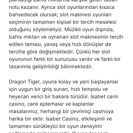
notu kazanır. Ayrıca slot oyunlarından kısaca
bahsedecek olursak; slot makinesi oyunları
seçiminin tamamen kişisel bir tercih meselesi
olduğunu söylemeliyiz. Müzikli oyun dışında,
bahis miktarı ve oynanan slot makinesinin tercih
edilen teması, yavaş veya hızlı dönüşler de
tercihe göre değişmektedir. Çünkü her slot
oyununun farklı bir sunucusu vardır ve farklı bir
tasarımla geliştirildiği bilinmektedir.
Dragon Tiger, oyuna kolay ve yeni başlayanlar
için uygun bir giriş sunan, hızlı tempolu ve
heyecan verici bir bakara türüdür.
İsabet canlı
casino
, canlı ejderhalar ve kaplanlar
masalarımız, herhangi bir çevrimiçi casinoya
harika bir ektir. İsabet Casino, etkileşimli ve
tamamen sürükleyici bir oyun deneyimi