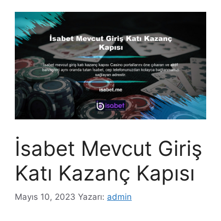
İsabet Mevcut Giriş
Katı Kazanç Kapısı
Mayıs 10, 2023
Yazarı:
admin