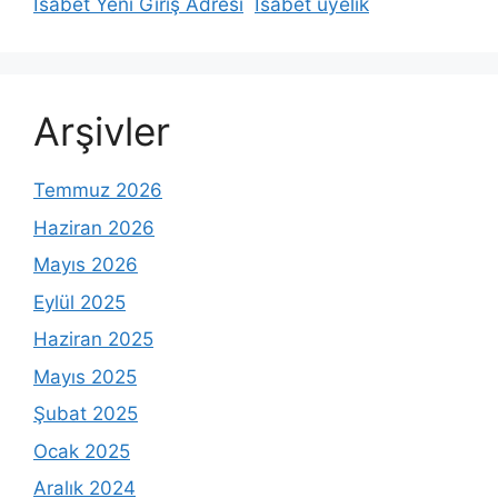
İsabet Yeni Giriş Adresi
İsabet üyelik
Arşivler
Temmuz 2026
Haziran 2026
Mayıs 2026
Eylül 2025
Haziran 2025
Mayıs 2025
Şubat 2025
Ocak 2025
Aralık 2024