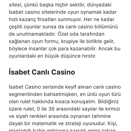
sitesi
, çünkü başka hiçbir sektör, dünyadaki
İsabet casino sitelerinde oyun oynamak kadar
hızlı kazanç fırsatları sunmuyor. Her ne kadar
çeşitli oyunlar sunsa da canlı casino bölümünü
de unutmamaktadır. Özel oda tarafından
sağlanan oyun formu, krupiye ile birlikte gelir,
böylece insanlar çok para kazanabilir. Ancak bu
oyunlardaki en büyük düşünce hırstır.
İsabet Canlı Casino
İsabet Casino serisinde keyif alınan canlı casino
segmentinden bahsetmişken, en ünlü oyun türü
olan rulet hakkında kısaca konuşalım. Bildiğiniz
üzere rulet, 0 ile 36 arasındaki sayılar ile kırmızı
ve siyah renkleri arasında oynanan tahmine
dayalı bir matematik ve strateji oyunudur. Kişi,
planladığı bahis miktarına karşılık gelen taban