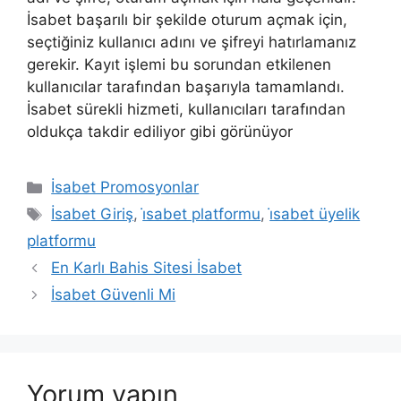
İsabet başarılı bir şekilde oturum açmak için,
seçtiğiniz kullanıcı adını ve şifreyi hatırlamanız
gerekir. Kayıt işlemi bu sorundan etkilenen
kullanıcılar tarafından başarıyla tamamlandı.
İsabet sürekli hizmeti, kullanıcıları tarafından
oldukça takdir ediliyor gibi görünüyor
Kategoriler
İsabet Promosyonlar
Etiketler
İsabet Giriş
,
i̇sabet platformu
,
i̇sabet üyelik
platformu
En Karlı Bahis Sitesi İsabet
İsabet Güvenli Mi
Yorum yapın