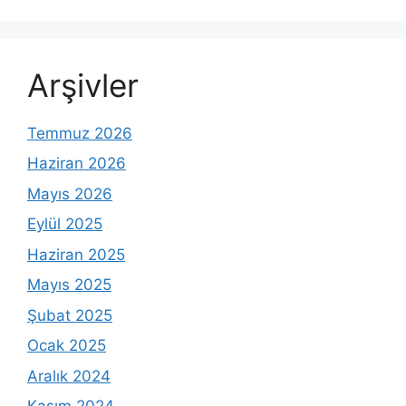
Arşivler
Temmuz 2026
Haziran 2026
Mayıs 2026
Eylül 2025
Haziran 2025
Mayıs 2025
Şubat 2025
Ocak 2025
Aralık 2024