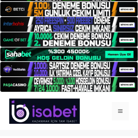
İçeriğe
atla
Menü