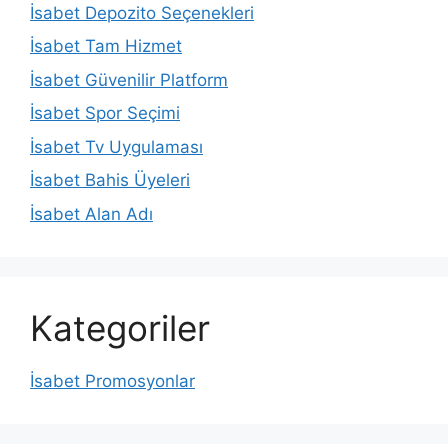
İsabet Depozito Seçenekleri
İsabet Tam Hizmet
İsabet Güvenilir Platform
İsabet Spor Seçimi
İsabet Tv Uygulaması
İsabet Bahis Üyeleri
İsabet Alan Adı
Kategoriler
İsabet Promosyonlar