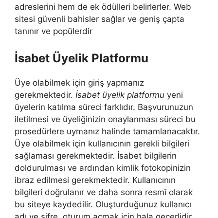
adreslerini hem de ek ödülleri belirlerler. Web
sitesi güvenli bahisler sağlar ve geniş çapta
tanınır ve popülerdir
İsabet Üyelik Platformu
Üye olabilmek için giriş yapmanız
gerekmektedir.
İsabet üyelik platformu
yeni
üyelerin katılma süreci farklıdır. Başvurunuzun
iletilmesi ve üyeliğinizin onaylanması süreci bu
prosedürlere uymanız halinde tamamlanacaktır.
Üye olabilmek için kullanıcının gerekli bilgileri
sağlaması gerekmektedir. İsabet bilgilerin
doldurulması ve ardından kimlik fotokopinizin
ibraz edilmesi gerekmektedir. Kullanıcının
bilgileri doğrulanır ve daha sonra resmî olarak
bu siteye kaydedilir. Oluşturduğunuz kullanıcı
adı ve şifre, oturum açmak için hala geçerlidir.