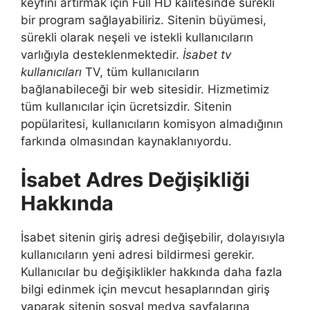
keyfini artırmak için Full HD kalitesinde sürekli
bir program sağlayabiliriz. Sitenin büyümesi,
sürekli olarak neşeli ve istekli kullanıcıların
varlığıyla desteklenmektedir.
İsabet tv
kullanıcıları
TV, tüm kullanıcıların
bağlanabileceği bir web sitesidir. Hizmetimiz
tüm kullanıcılar için ücretsizdir. Sitenin
popülaritesi, kullanıcıların komisyon almadığının
farkında olmasından kaynaklanıyordu.
İsabet Adres Değişikliği
Hakkında
İsabet sitenin giriş adresi değişebilir, dolayısıyla
kullanıcıların yeni adresi bildirmesi gerekir.
Kullanıcılar bu değişiklikler hakkında daha fazla
bilgi edinmek için mevcut hesaplarından giriş
yaparak sitenin sosyal medya sayfalarına