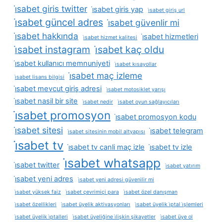
i̇sabet giris twitter
i̇sabet giris yap
i̇sabet giriş url
i̇sabet güncel adres
i̇sabet güvenlir mi
i̇sabet hakkında
i̇sabet hizmetleri
i̇sabet hizmet kalitesi
i̇sabet instagram
i̇sabet kaç oldu
i̇sabet kullanıcı memnuniyeti
i̇sabet kısayollar
i̇sabet maç izleme
i̇sabet lisans bilgisi
i̇sabet mevcut giriş adresi
i̇sabet motosiklet yarışı
i̇sabet nasil bir site
i̇sabet nedir
i̇sabet oyun sağlayıcıları
i̇sabet promosyon
i̇sabet promosyon kodu
i̇sabet sitesi
i̇sabet telegram
i̇sabet sitesinin mobil altyapısı
i̇sabet tv
i̇sabet tv canli maç izle
i̇sabet tv izle
i̇sabet whatsapp
i̇sabet twitter
i̇sabet yatırım
i̇sabet yeni adres
i̇sabet yeni adresi güvenilir mi
i̇sabet yüksek faiz
i̇sabet çevrimiçi para
i̇sabet özel danışman
i̇sabet özellikleri
i̇sabet üyelik aktivasyonları
i̇sabet üyelik i̇ptal i̇şlemleri
i̇sabet üyelik i̇ptalleri
i̇sabet üyeliğine i̇lişkin şikayetler
i̇sabet üye ol