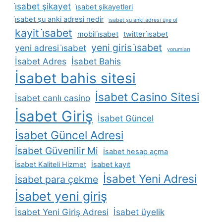
i̇sabet şikayet
i̇sabet şikayetleri
i̇sabet şu anki adresi nedir
i̇sabet şu anki adresi üye ol
kayit i̇sabet
mobil i̇sabet
twitter i̇sabet
yeni giris i̇sabet
yeni adresi i̇sabet
yorumları
İsabet Adres
İsabet Bahis
İsabet bahis sitesi
İsabet Casino Sitesi
İsabet canlı casino
İsabet Giriş
İsabet Güncel
İsabet Güncel Adresi
İsabet Güvenilir Mi
İsabet hesap açma
İsabet Kaliteli Hizmet
İsabet kayıt
İsabet Yeni Adresi
İsabet para çekme
İsabet yeni giriş
İsabet Yeni Giriş Adresi
İsabet üyelik