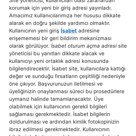
Site yöneticisi, kullanıcıları olası zararlardan
korumak için yeni bir giriş adresi yayınladı.
Amacımız kullanıcılarımıza her hususu dikkate
alarak en doğru şekilde yardımcı olmaktır.
Kullanıcının yeni giriş
İsabet
adresine
erişememesi bir geri bildirim mekanizması
olarak görülüyor.
İsabet oturum açma adresi
site
yöneticisi bu yanıtları dikkate alacak ve
kullanıcıyı yeni ortaklık adresi konusunda
bilgilendirecektir. İsabet site, kullanıcılara kattığı
değer ve sunduğu fırsatların çeşitliliği nedeniyle
öne çıkıyor. Başvurunuzun iletilmesi ve
üyeliğinizin onaylanması süreci bu prosedürlere
uymanız halinde tamamlanacaktır. Üye
olabilmek için kullanıcının gerekli bilgileri
sağlaması gerekmektedir. İsabet bilgilerin
doldurulması ve ardından kimlik fotokopinizin
ibraz edilmesi gerekmektedir. Kullanıcının