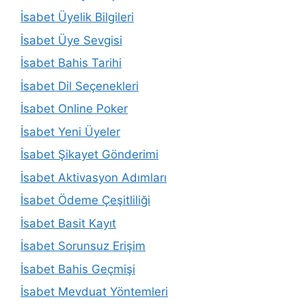
İsabet Üyelik Bilgileri
İsabet Üye Sevgisi
İsabet Bahis Tarihi
İsabet Dil Seçenekleri
İsabet Online Poker
İsabet Yeni Üyeler
İsabet Şikayet Gönderimi
İsabet Aktivasyon Adımları
İsabet Ödeme Çeşitliliği
İsabet Basit Kayıt
İsabet Sorunsuz Erişim
İsabet Bahis Geçmişi
İsabet Mevduat Yöntemleri