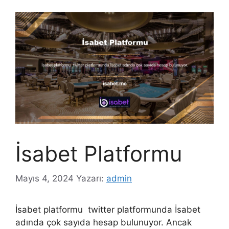
İsabet Platformu
Mayıs 4, 2024
Yazarı:
admin
İsabet platformu twitter platformunda İsabet
adında çok sayıda hesap bulunuyor. Ancak