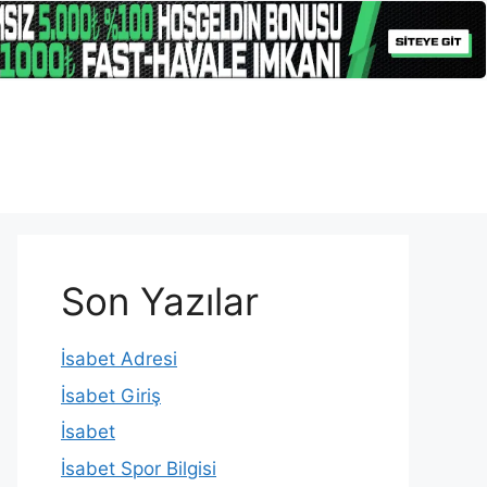
Son Yazılar
İsabet Adresi
İsabet Giriş
İsabet
İsabet Spor Bilgisi