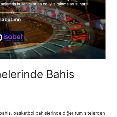
nelerinde Bahis
bahis, basketbol bahislerinde diğer tüm sitelerden