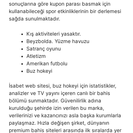
sonuçlarına göre kupon parası basmak için
kullanabileceği spor etkinliklerinin bir derlemesi
sağda sunulmaktadır.
Kış aktiviteleri yasaktır.
Beyzbolda. Yüzme havuzu
Satranç oyunu
Atletizm
Amerikan futbolu
Buz hokeyi
İsabet web sitesi, buz hokeyi için istatistikler,
analizler ve TV yayını içeren canlı bir bahis
bölümü sunmaktadır. Güvenilirlik adına
kurulduğu şehirde izin verilen bu marka,
verilerinizi ve kazancınızı asla başka kurumlarla
paylaşmaz. Hızla değişen şirket, dünyanın
premium bahis siteleri arasında ilk sıralarda yer