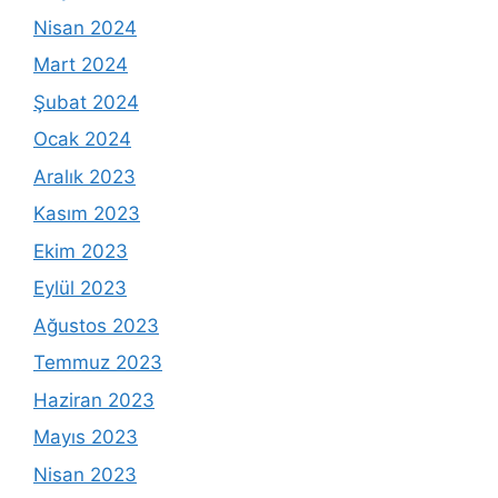
Nisan 2024
Mart 2024
Şubat 2024
Ocak 2024
Aralık 2023
Kasım 2023
Ekim 2023
Eylül 2023
Ağustos 2023
Temmuz 2023
Haziran 2023
Mayıs 2023
Nisan 2023