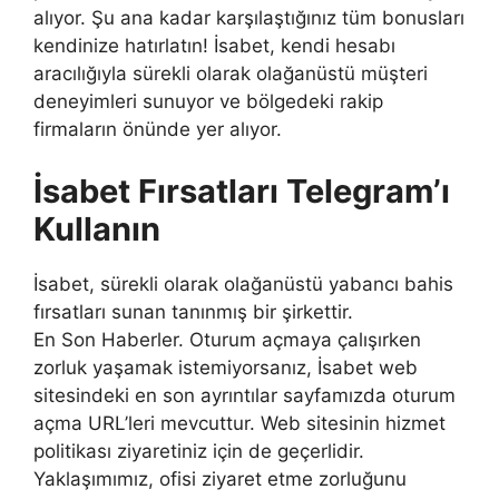
alıyor. Şu ana kadar karşılaştığınız tüm bonusları
kendinize hatırlatın! İsabet, kendi hesabı
aracılığıyla sürekli olarak olağanüstü müşteri
deneyimleri sunuyor ve bölgedeki rakip
firmaların önünde yer alıyor.
İsabet Fırsatları Telegram’ı
Kullanın
İsabet, sürekli olarak olağanüstü yabancı bahis
fırsatları sunan tanınmış bir şirkettir.
En Son Haberler. Oturum açmaya çalışırken
zorluk yaşamak istemiyorsanız, İsabet web
sitesindeki en son ayrıntılar sayfamızda oturum
açma URL’leri mevcuttur. Web sitesinin hizmet
politikası ziyaretiniz için de geçerlidir.
Yaklaşımımız, ofisi ziyaret etme zorluğunu