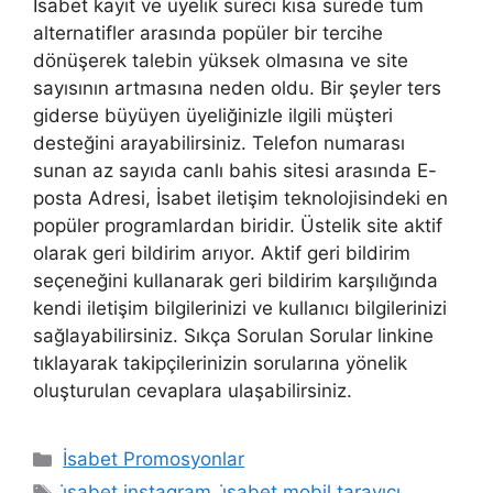
İsabet kayıt ve üyelik süreci kısa sürede tüm
alternatifler arasında popüler bir tercihe
dönüşerek talebin yüksek olmasına ve site
sayısının artmasına neden oldu. Bir şeyler ters
giderse büyüyen üyeliğinizle ilgili müşteri
desteğini arayabilirsiniz. Telefon numarası
sunan az sayıda canlı bahis sitesi arasında E-
posta Adresi, İsabet iletişim teknolojisindeki en
popüler programlardan biridir. Üstelik site aktif
olarak geri bildirim arıyor. Aktif geri bildirim
seçeneğini kullanarak geri bildirim karşılığında
kendi iletişim bilgilerinizi ve kullanıcı bilgilerinizi
sağlayabilirsiniz. Sıkça Sorulan Sorular linkine
tıklayarak takipçilerinizin sorularına yönelik
oluşturulan cevaplara ulaşabilirsiniz.
Kategoriler
İsabet Promosyonlar
Etiketler
i̇sabet instagram
,
i̇sabet mobil tarayıcı
,