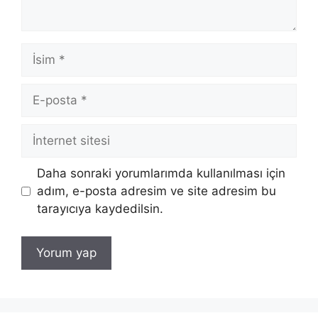
İsim
E-
posta
İnternet
sitesi
Daha sonraki yorumlarımda kullanılması için
adım, e-posta adresim ve site adresim bu
tarayıcıya kaydedilsin.