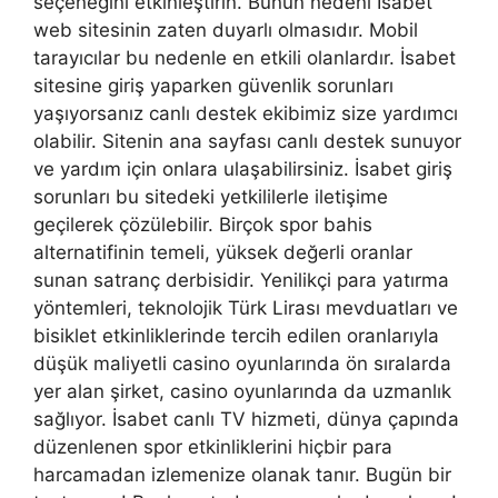
seçeneğini etkinleştirin. Bunun nedeni İsabet
web sitesinin zaten duyarlı olmasıdır. Mobil
tarayıcılar bu nedenle en etkili olanlardır. İsabet
sitesine giriş yaparken güvenlik sorunları
yaşıyorsanız canlı destek ekibimiz size yardımcı
olabilir. Sitenin ana sayfası canlı destek sunuyor
ve yardım için onlara ulaşabilirsiniz. İsabet giriş
sorunları bu sitedeki yetkililerle iletişime
geçilerek çözülebilir. Birçok spor bahis
alternatifinin temeli, yüksek değerli oranlar
sunan satranç derbisidir. Yenilikçi para yatırma
yöntemleri, teknolojik Türk Lirası mevduatları ve
bisiklet etkinliklerinde tercih edilen oranlarıyla
düşük maliyetli casino oyunlarında ön sıralarda
yer alan şirket, casino oyunlarında da uzmanlık
sağlıyor. İsabet canlı TV hizmeti, dünya çapında
düzenlenen spor etkinliklerini hiçbir para
harcamadan izlemenize olanak tanır. Bugün bir