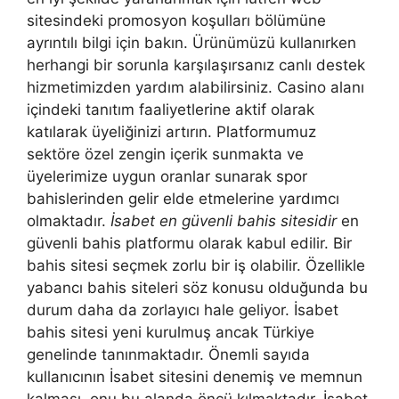
sitesindeki promosyon koşulları bölümüne
ayrıntılı bilgi için bakın. Ürünümüzü kullanırken
herhangi bir sorunla karşılaşırsanız canlı destek
hizmetimizden yardım alabilirsiniz. Casino alanı
içindeki tanıtım faaliyetlerine aktif olarak
katılarak üyeliğinizi artırın. Platformumuz
sektöre özel zengin içerik sunmakta ve
üyelerimize uygun oranlar sunarak spor
bahislerinden gelir elde etmelerine yardımcı
olmaktadır.
İsabet en güvenli bahis sitesidir
en
güvenli bahis platformu olarak kabul edilir. Bir
bahis sitesi seçmek zorlu bir iş olabilir. Özellikle
yabancı bahis siteleri söz konusu olduğunda bu
durum daha da zorlayıcı hale geliyor. İsabet
bahis sitesi yeni kurulmuş ancak Türkiye
genelinde tanınmaktadır. Önemli sayıda
kullanıcının İsabet sitesini denemiş ve memnun
kalması, onu bu alanda öncü kılmaktadır. İsabet