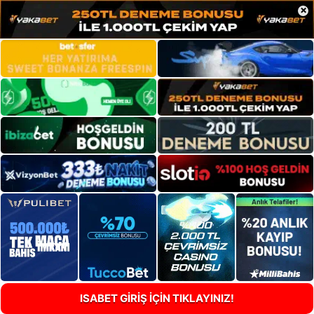
×
ISABET GİRİŞ İÇİN TIKLAYINIZ!