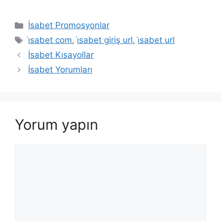
Kategoriler
İsabet Promosyonlar
Etiketler
i̇sabet com
,
i̇sabet giriş url
,
i̇sabet url
İsabet Kısayollar
İsabet Yorumları
Yorum yapın
Yorum