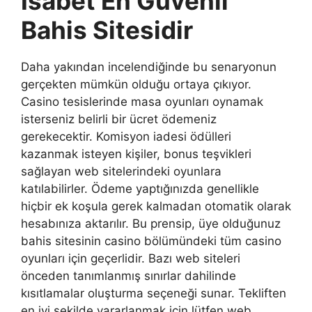
İsabet En Güvenli
Bahis Sitesidir
Daha yakından incelendiğinde bu senaryonun
gerçekten mümkün olduğu ortaya çıkıyor.
Casino tesislerinde masa oyunları oynamak
isterseniz belirli bir ücret ödemeniz
gerekecektir. Komisyon iadesi ödülleri
kazanmak isteyen kişiler, bonus teşvikleri
sağlayan web sitelerindeki oyunlara
katılabilirler. Ödeme yaptığınızda genellikle
hiçbir ek koşula gerek kalmadan otomatik olarak
hesabınıza aktarılır. Bu prensip, üye olduğunuz
bahis sitesinin casino bölümündeki tüm casino
oyunları için geçerlidir. Bazı web siteleri
önceden tanımlanmış sınırlar dahilinde
kısıtlamalar oluşturma seçeneği sunar. Tekliften
en iyi şekilde yararlanmak için lütfen web