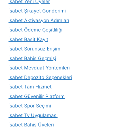
İsabet Yeni Üyeler
İsabet Şikayet Gönderimi
İsabet Aktivasyon Adımları
İsabet Ödeme Çeşitliliği
İsabet Basit Kayıt
İsabet Sorunsuz Erişim
İsabet Bahis Geçmişi
İsabet Mevduat Yöntemleri
İsabet Depozito Seçenekleri
İsabet Tam Hizmet
İsabet Güvenilir Platform
İsabet Spor Seçimi
İsabet Tv Uygulaması
İsabet Bahis Üyeleri