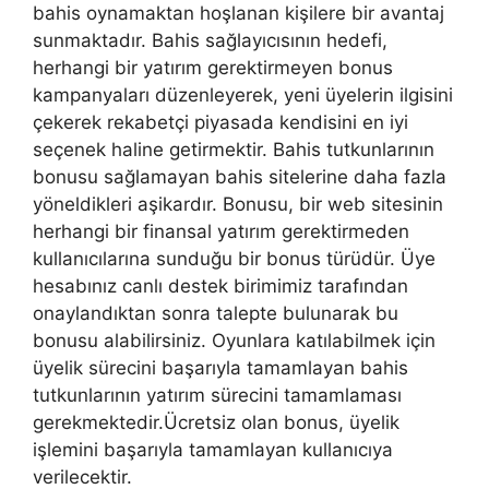
bahis oynamaktan hoşlanan kişilere bir avantaj
sunmaktadır. Bahis sağlayıcısının hedefi,
herhangi bir yatırım gerektirmeyen bonus
kampanyaları düzenleyerek, yeni üyelerin ilgisini
çekerek rekabetçi piyasada kendisini en iyi
seçenek haline getirmektir. Bahis tutkunlarının
bonusu sağlamayan bahis sitelerine daha fazla
yöneldikleri aşikardır. Bonusu, bir web sitesinin
herhangi bir finansal yatırım gerektirmeden
kullanıcılarına sunduğu bir bonus türüdür. Üye
hesabınız canlı destek birimimiz tarafından
onaylandıktan sonra talepte bulunarak bu
bonusu alabilirsiniz. Oyunlara katılabilmek için
üyelik sürecini başarıyla tamamlayan bahis
tutkunlarının yatırım sürecini tamamlaması
gerekmektedir.Ücretsiz olan bonus, üyelik
işlemini başarıyla tamamlayan kullanıcıya
verilecektir.