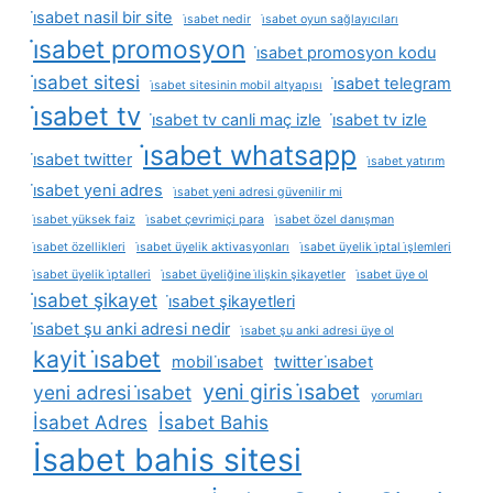
i̇sabet nasil bir site
i̇sabet nedir
i̇sabet oyun sağlayıcıları
i̇sabet promosyon
i̇sabet promosyon kodu
i̇sabet sitesi
i̇sabet telegram
i̇sabet sitesinin mobil altyapısı
i̇sabet tv
i̇sabet tv canli maç izle
i̇sabet tv izle
i̇sabet whatsapp
i̇sabet twitter
i̇sabet yatırım
i̇sabet yeni adres
i̇sabet yeni adresi güvenilir mi
i̇sabet yüksek faiz
i̇sabet çevrimiçi para
i̇sabet özel danışman
i̇sabet özellikleri
i̇sabet üyelik aktivasyonları
i̇sabet üyelik i̇ptal i̇şlemleri
i̇sabet üyelik i̇ptalleri
i̇sabet üyeliğine i̇lişkin şikayetler
i̇sabet üye ol
i̇sabet şikayet
i̇sabet şikayetleri
i̇sabet şu anki adresi nedir
i̇sabet şu anki adresi üye ol
kayit i̇sabet
mobil i̇sabet
twitter i̇sabet
yeni giris i̇sabet
yeni adresi i̇sabet
yorumları
İsabet Adres
İsabet Bahis
İsabet bahis sitesi