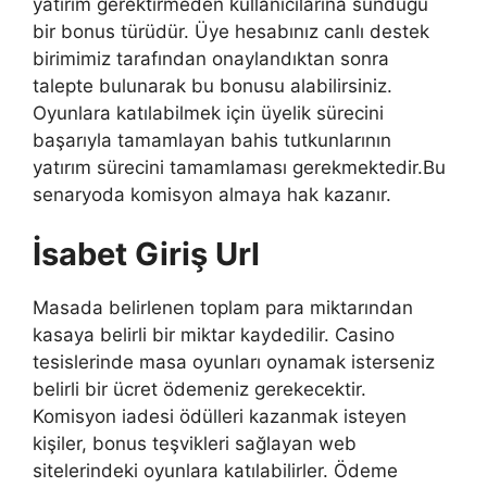
yatırım gerektirmeden kullanıcılarına sunduğu
bir bonus türüdür. Üye hesabınız canlı destek
birimimiz tarafından onaylandıktan sonra
talepte bulunarak bu bonusu alabilirsiniz.
Oyunlara katılabilmek için üyelik sürecini
başarıyla tamamlayan bahis tutkunlarının
yatırım sürecini tamamlaması gerekmektedir.Bu
senaryoda komisyon almaya hak kazanır.
İsabet Giriş Url
Masada belirlenen toplam para miktarından
kasaya belirli bir miktar kaydedilir. Casino
tesislerinde masa oyunları oynamak isterseniz
belirli bir ücret ödemeniz gerekecektir.
Komisyon iadesi ödülleri kazanmak isteyen
kişiler, bonus teşvikleri sağlayan web
sitelerindeki oyunlara katılabilirler. Ödeme