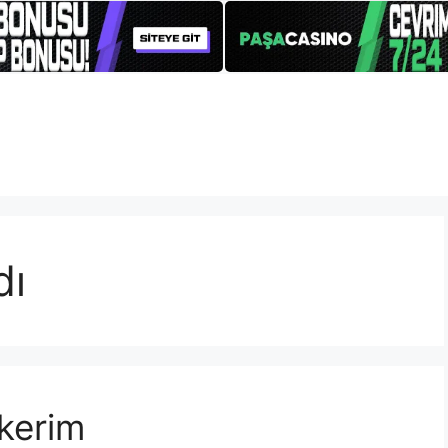
dı
ekerim