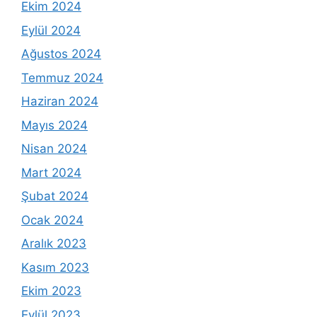
Ekim 2024
Eylül 2024
Ağustos 2024
Temmuz 2024
Haziran 2024
Mayıs 2024
Nisan 2024
Mart 2024
Şubat 2024
Ocak 2024
Aralık 2023
Kasım 2023
Ekim 2023
Eylül 2023