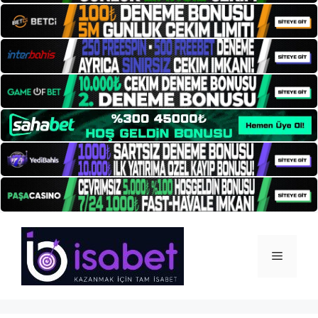
İçeriğe
atla
Menü