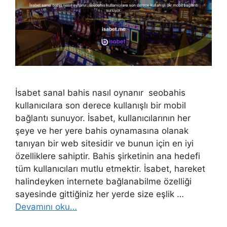
İsabet sanal bahis nasıl oynanır seobahis
kullanıcılara son derece kullanışlı bir mobil
bağlantı sunuyor. İsabet, kullanıcılarının her
şeye ve her yere bahis oynamasına olanak
tanıyan bir web sitesidir ve bunun için en iyi
özelliklere sahiptir. Bahis şirketinin ana hedefi
tüm kullanıcıları mutlu etmektir. İsabet, hareket
halindeyken internete bağlanabilme özelliği
sayesinde gittiğiniz her yerde size eşlik …
Devamını oku…