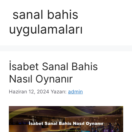
sanal bahis
uygulamaları
İsabet Sanal Bahis
Nasıl Oynanır
Haziran 12, 2024
Yazarı:
admin