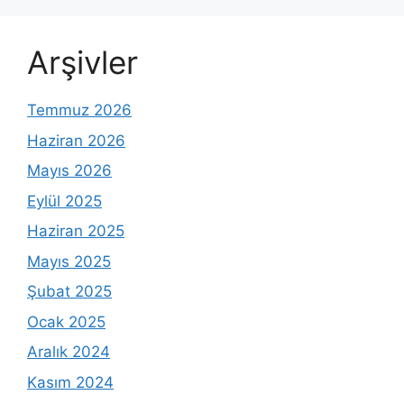
Arşivler
Temmuz 2026
Haziran 2026
Mayıs 2026
Eylül 2025
Haziran 2025
Mayıs 2025
Şubat 2025
Ocak 2025
Aralık 2024
Kasım 2024