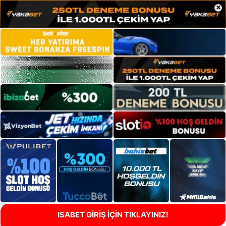
×
ISABET GİRİŞ İÇİN TIKLAYINIZ!