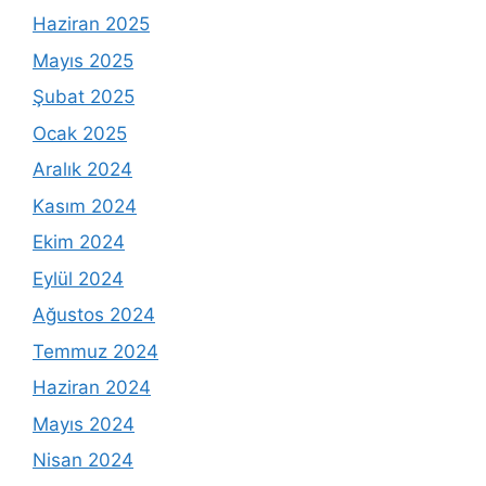
Haziran 2025
Mayıs 2025
Şubat 2025
Ocak 2025
Aralık 2024
Kasım 2024
Ekim 2024
Eylül 2024
Ağustos 2024
Temmuz 2024
Haziran 2024
Mayıs 2024
Nisan 2024