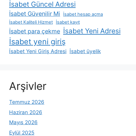
İsabet Güncel Adresi
İsabet Güvenilir Mi
İsabet hesap açma
İsabet Kaliteli Hizmet
İsabet kayıt
İsabet Yeni Adresi
İsabet para çekme
İsabet yeni giriş
İsabet Yeni Giriş Adresi
İsabet üyelik
Arşivler
Temmuz 2026
Haziran 2026
Mayıs 2026
Eylül 2025