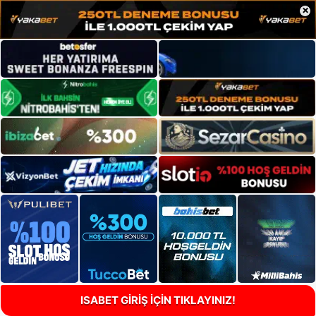
×
ISABET GİRİŞ İÇİN TIKLAYINIZ!