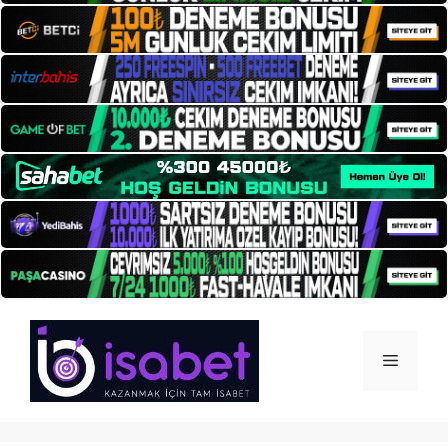
İçeriğe
atla
Menü