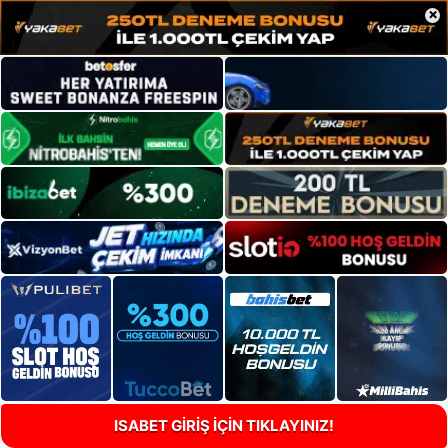
×
ISABET GİRİŞ İÇİN TIKLAYINIZ!