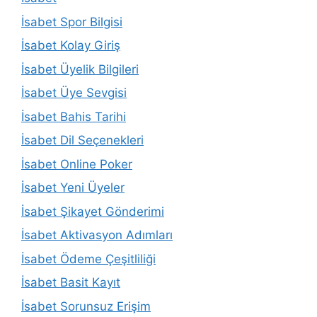
İsabet Spor Bilgisi
İsabet Kolay Giriş
İsabet Üyelik Bilgileri
İsabet Üye Sevgisi
İsabet Bahis Tarihi
İsabet Dil Seçenekleri
İsabet Online Poker
İsabet Yeni Üyeler
İsabet Şikayet Gönderimi
İsabet Aktivasyon Adımları
İsabet Ödeme Çeşitliliği
İsabet Basit Kayıt
İsabet Sorunsuz Erişim