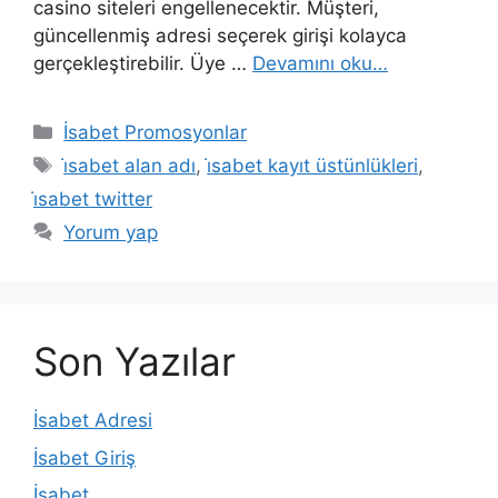
casino siteleri engellenecektir. Müşteri,
güncellenmiş adresi seçerek girişi kolayca
gerçekleştirebilir. Üye …
Devamını oku…
Kategoriler
İsabet Promosyonlar
Etiketler
i̇sabet alan adı
,
i̇sabet kayıt üstünlükleri
,
i̇sabet twitter
Yorum yap
Son Yazılar
İsabet Adresi
İsabet Giriş
İsabet