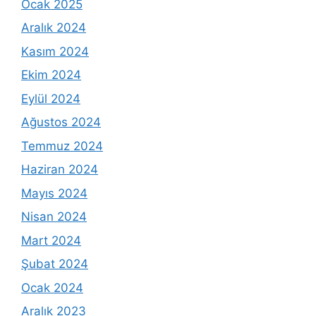
Ocak 2025
Aralık 2024
Kasım 2024
Ekim 2024
Eylül 2024
Ağustos 2024
Temmuz 2024
Haziran 2024
Mayıs 2024
Nisan 2024
Mart 2024
Şubat 2024
Ocak 2024
Aralık 2023