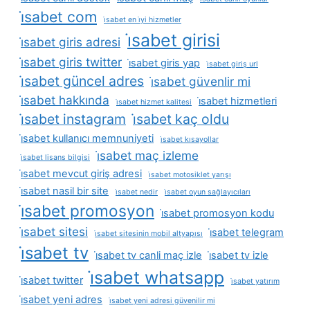
i̇sabet com
i̇sabet en i̇yi hizmetler
i̇sabet girisi
i̇sabet giris adresi
i̇sabet giris twitter
i̇sabet giris yap
i̇sabet giriş url
i̇sabet güncel adres
i̇sabet güvenlir mi
i̇sabet hakkında
i̇sabet hizmetleri
i̇sabet hizmet kalitesi
i̇sabet instagram
i̇sabet kaç oldu
i̇sabet kullanıcı memnuniyeti
i̇sabet kısayollar
i̇sabet maç izleme
i̇sabet lisans bilgisi
i̇sabet mevcut giriş adresi
i̇sabet motosiklet yarışı
i̇sabet nasil bir site
i̇sabet nedir
i̇sabet oyun sağlayıcıları
i̇sabet promosyon
i̇sabet promosyon kodu
i̇sabet sitesi
i̇sabet telegram
i̇sabet sitesinin mobil altyapısı
i̇sabet tv
i̇sabet tv canli maç izle
i̇sabet tv izle
i̇sabet whatsapp
i̇sabet twitter
i̇sabet yatırım
i̇sabet yeni adres
i̇sabet yeni adresi güvenilir mi