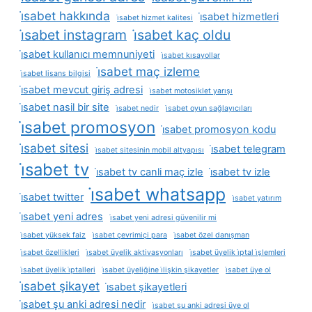
i̇sabet hakkında
i̇sabet hizmetleri
i̇sabet hizmet kalitesi
i̇sabet instagram
i̇sabet kaç oldu
i̇sabet kullanıcı memnuniyeti
i̇sabet kısayollar
i̇sabet maç izleme
i̇sabet lisans bilgisi
i̇sabet mevcut giriş adresi
i̇sabet motosiklet yarışı
i̇sabet nasil bir site
i̇sabet nedir
i̇sabet oyun sağlayıcıları
i̇sabet promosyon
i̇sabet promosyon kodu
i̇sabet sitesi
i̇sabet telegram
i̇sabet sitesinin mobil altyapısı
i̇sabet tv
i̇sabet tv canli maç izle
i̇sabet tv izle
i̇sabet whatsapp
i̇sabet twitter
i̇sabet yatırım
i̇sabet yeni adres
i̇sabet yeni adresi güvenilir mi
i̇sabet yüksek faiz
i̇sabet çevrimiçi para
i̇sabet özel danışman
i̇sabet özellikleri
i̇sabet üyelik aktivasyonları
i̇sabet üyelik i̇ptal i̇şlemleri
i̇sabet üyelik i̇ptalleri
i̇sabet üyeliğine i̇lişkin şikayetler
i̇sabet üye ol
i̇sabet şikayet
i̇sabet şikayetleri
i̇sabet şu anki adresi nedir
i̇sabet şu anki adresi üye ol