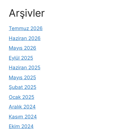
Arşivler
Temmuz 2026
Haziran 2026
Mayıs 2026
Eylül 2025
Haziran 2025
Mayıs 2025
Şubat 2025
Ocak 2025
Aralık 2024
Kasım 2024
Ekim 2024