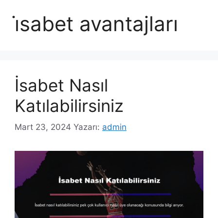
i̇sabet avantajları
İsabet Nasıl
Katılabilirsiniz
Mart 23, 2024
Yazarı:
admin