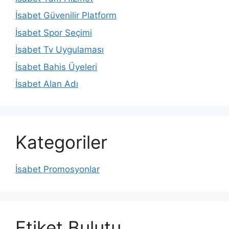
İsabet Güvenilir Platform
İsabet Spor Seçimi
İsabet Tv Uygulaması
İsabet Bahis Üyeleri
İsabet Alan Adı
Kategoriler
İsabet Promosyonlar
Etiket Bulutu