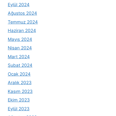
Eylül 2024
Ağustos 2024
Temmuz 2024
Haziran 2024
Mayıs 2024
Nisan 2024
Mart 2024
Şubat 2024
Ocak 2024
Aralık 2023
Kasım 2023
Ekim 2023
Eylül 2023