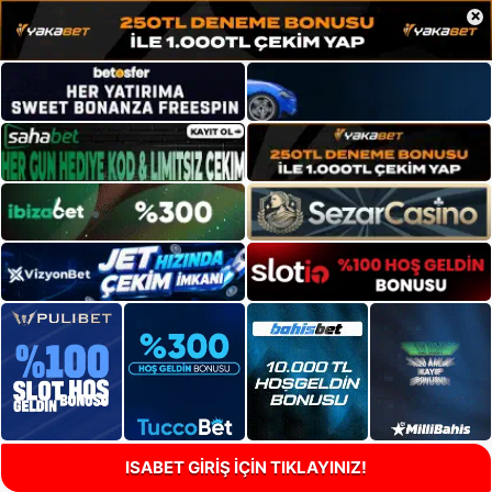
×
ISABET GİRİŞ İÇİN TIKLAYINIZ!