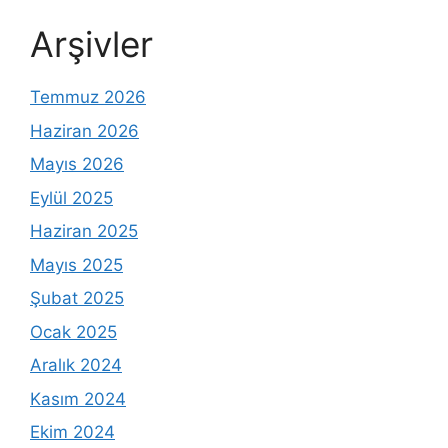
Arşivler
Temmuz 2026
Haziran 2026
Mayıs 2026
Eylül 2025
Haziran 2025
Mayıs 2025
Şubat 2025
Ocak 2025
Aralık 2024
Kasım 2024
Ekim 2024