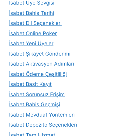
İsabet Üye Sevgisi
İsabet Bahis Tarihi
İsabet Dil Seçenekleri
İsabet Online Poker
İsabet Yeni Üyeler
İsabet Şikayet Gönderimi
İsabet Aktivasyon Adımları
İsabet Ödeme Çeşitliliği
İsabet Basit Kayıt
İsabet Sorunsuz Erişim
İsabet Bahis Geçmişi
İsabet Mevduat Yöntemleri
İsabet Depozito Seçenekleri
İsabet Tam Hizmet