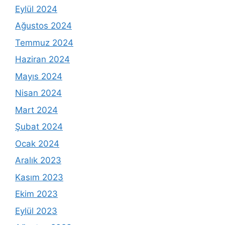
Eylül 2024
Ağustos 2024
Temmuz 2024
Haziran 2024
Mayıs 2024
Nisan 2024
Mart 2024
Şubat 2024
Ocak 2024
Aralık 2023
Kasım 2023
Ekim 2023
Eylül 2023