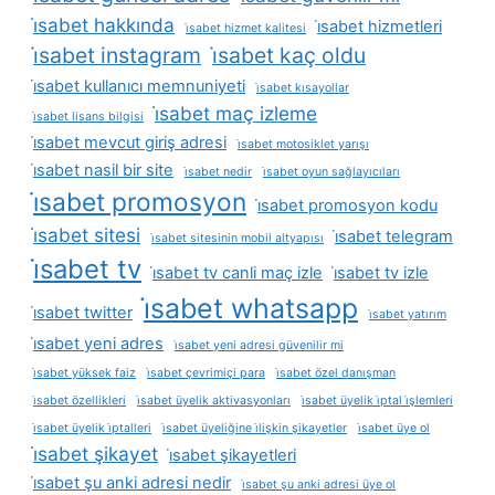
i̇sabet hakkında
i̇sabet hizmetleri
i̇sabet hizmet kalitesi
i̇sabet instagram
i̇sabet kaç oldu
i̇sabet kullanıcı memnuniyeti
i̇sabet kısayollar
i̇sabet maç izleme
i̇sabet lisans bilgisi
i̇sabet mevcut giriş adresi
i̇sabet motosiklet yarışı
i̇sabet nasil bir site
i̇sabet nedir
i̇sabet oyun sağlayıcıları
i̇sabet promosyon
i̇sabet promosyon kodu
i̇sabet sitesi
i̇sabet telegram
i̇sabet sitesinin mobil altyapısı
i̇sabet tv
i̇sabet tv canli maç izle
i̇sabet tv izle
i̇sabet whatsapp
i̇sabet twitter
i̇sabet yatırım
i̇sabet yeni adres
i̇sabet yeni adresi güvenilir mi
i̇sabet yüksek faiz
i̇sabet çevrimiçi para
i̇sabet özel danışman
i̇sabet özellikleri
i̇sabet üyelik aktivasyonları
i̇sabet üyelik i̇ptal i̇şlemleri
i̇sabet üyelik i̇ptalleri
i̇sabet üyeliğine i̇lişkin şikayetler
i̇sabet üye ol
i̇sabet şikayet
i̇sabet şikayetleri
i̇sabet şu anki adresi nedir
i̇sabet şu anki adresi üye ol