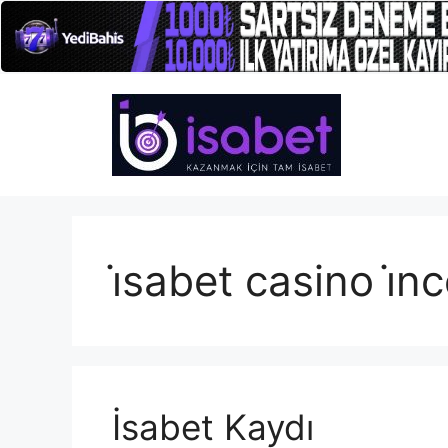
İçeriğe
atla
i̇sabet casino i̇n
İsabet Kaydı