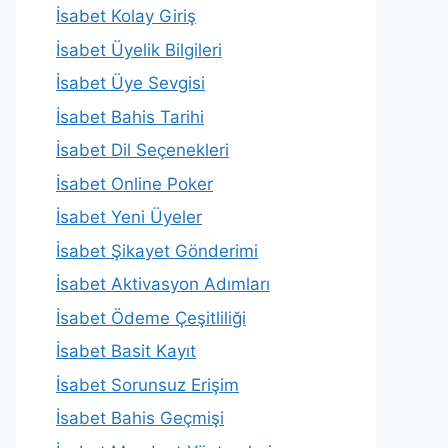
İsabet Kolay Giriş
İsabet Üyelik Bilgileri
İsabet Üye Sevgisi
İsabet Bahis Tarihi
İsabet Dil Seçenekleri
İsabet Online Poker
İsabet Yeni Üyeler
İsabet Şikayet Gönderimi
İsabet Aktivasyon Adımları
İsabet Ödeme Çeşitliliği
İsabet Basit Kayıt
İsabet Sorunsuz Erişim
İsabet Bahis Geçmişi