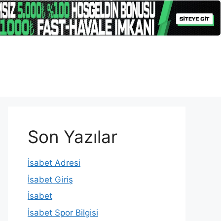
Son Yazılar
İsabet Adresi
İsabet Giriş
İsabet
İsabet Spor Bilgisi