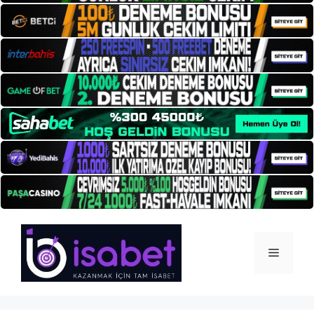
İçeriğe
atla
Menü