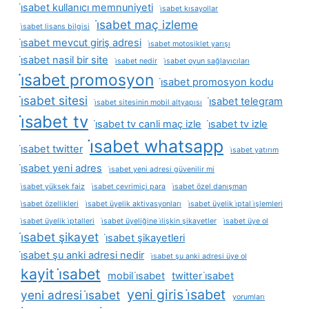
i̇sabet kullanıcı memnuniyeti
i̇sabet kısayollar
i̇sabet maç izleme
i̇sabet lisans bilgisi
i̇sabet mevcut giriş adresi
i̇sabet motosiklet yarışı
i̇sabet nasil bir site
i̇sabet nedir
i̇sabet oyun sağlayıcıları
i̇sabet promosyon
i̇sabet promosyon kodu
i̇sabet sitesi
i̇sabet telegram
i̇sabet sitesinin mobil altyapısı
i̇sabet tv
i̇sabet tv canli maç izle
i̇sabet tv izle
i̇sabet whatsapp
i̇sabet twitter
i̇sabet yatırım
i̇sabet yeni adres
i̇sabet yeni adresi güvenilir mi
i̇sabet yüksek faiz
i̇sabet çevrimiçi para
i̇sabet özel danışman
i̇sabet özellikleri
i̇sabet üyelik aktivasyonları
i̇sabet üyelik i̇ptal i̇şlemleri
i̇sabet üyelik i̇ptalleri
i̇sabet üyeliğine i̇lişkin şikayetler
i̇sabet üye ol
i̇sabet şikayet
i̇sabet şikayetleri
i̇sabet şu anki adresi nedir
i̇sabet şu anki adresi üye ol
kayit i̇sabet
mobil i̇sabet
twitter i̇sabet
yeni giris i̇sabet
yeni adresi i̇sabet
yorumları