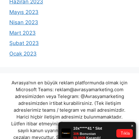
Haziran 2023
Mayıs 2023
Nisan 2023
Mart 2023
Şubat 2023
Ocak 2023
Avrasya'nın en büyük reklam platformunda olmak için
Microsoft Teams:
reklam@avrasyamarketing.com
adresimizden veya Telegram: @Avrasyamarketing
adresimizden irtibat kurabilirsiniz. (Tek iletişim
adreslerimiz teams / telegram ve mail adresimizdir.
Harici hiçbir iletişim adresimiz bulunmamaktadır.
Lütfen itibar etmeyiniz.) Türkiye yasalarına göre 7258
sayılı kanun uyarınca yasa dışı bahis oynamanın
cezaları mevcuttur. Şu an bulunduğunuz site hiç bir