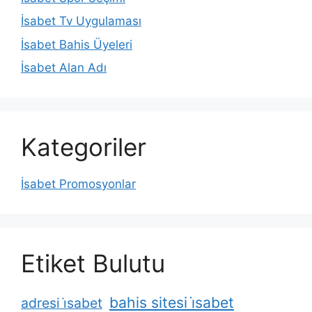
İsabet Tv Uygulaması
İsabet Bahis Üyeleri
İsabet Alan Adı
Kategoriler
İsabet Promosyonlar
Etiket Bulutu
bahis sitesi i̇sabet
adresi i̇sabet