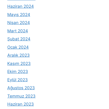
Haziran 2024
Mayıs 2024
Nisan 2024
Mart 2024
Şubat 2024
Ocak 2024
Aralık 2023
Kasım 2023
Ekim 2023
Eylül 2023
Ağustos 2023
Temmuz 2023
Haziran 2023