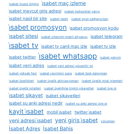
i̇sabet maç izleme
i̇sabet lisans bilgisi
i̇sabet mevcut giriş adresi
i̇sabet motosiklet yarışı
i̇sabet nasil bir site
i̇sabet nedir
i̇sabet oyun sağlayıcıları
i̇sabet promosyon
i̇sabet promosyon kodu
i̇sabet sitesi
i̇sabet telegram
i̇sabet sitesinin mobil altyapısı
i̇sabet tv
i̇sabet tv canli maç izle
i̇sabet tv izle
i̇sabet whatsapp
i̇sabet twitter
i̇sabet yatırım
i̇sabet yeni adres
i̇sabet yeni adresi güvenilir mi
i̇sabet yüksek faiz
i̇sabet çevrimiçi para
i̇sabet özel danışman
i̇sabet özellikleri
i̇sabet üyelik aktivasyonları
i̇sabet üyelik i̇ptal i̇şlemleri
i̇sabet üyelik i̇ptalleri
i̇sabet üyeliğine i̇lişkin şikayetler
i̇sabet üye ol
i̇sabet şikayet
i̇sabet şikayetleri
i̇sabet şu anki adresi nedir
i̇sabet şu anki adresi üye ol
kayit i̇sabet
mobil i̇sabet
twitter i̇sabet
yeni giris i̇sabet
yeni adresi i̇sabet
yorumları
İsabet Adres
İsabet Bahis