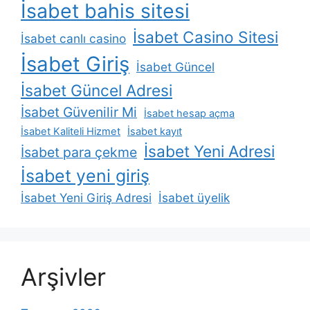
İsabet bahis sitesi
İsabet Casino Sitesi
İsabet canlı casino
İsabet Giriş
İsabet Güncel
İsabet Güncel Adresi
İsabet Güvenilir Mi
İsabet hesap açma
İsabet Kaliteli Hizmet
İsabet kayıt
İsabet Yeni Adresi
İsabet para çekme
İsabet yeni giriş
İsabet Yeni Giriş Adresi
İsabet üyelik
Arşivler