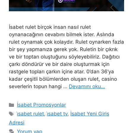
İsabet rulet birçok insan nasıl rulet
oynanacağının cevabını bilmek ister. Aslında
rulet oynamak çok kolaydır. Rulet oynarken fazla
bir şey yapmanıza gerek yok. Ruletin bir çıkrık
ve bir toptan oluştuğunu söyleyebiliriz. Dağıtıcı
çarkı döndürür ve bir daire oluşturmak için
rastgele topları çarkın içine atar. 0’dan 36’ya
kadar çeşitli bölümlerden oluşan rulet, casino
severlerin topun hangi …
Devamını oku…
Kategoriler
İsabet Promosyonlar
Etiketler
i̇sabet rulet
,
i̇sabet tv
,
İsabet Yeni Giriş
Adresi
Yorum yap