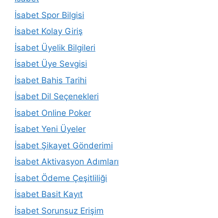
İsabet Spor Bilgisi
İsabet Kolay Giriş
İsabet Üyelik Bilgileri
İsabet Üye Sevgisi
İsabet Bahis Tarihi
İsabet Dil Seçenekleri
İsabet Online Poker
İsabet Yeni Üyeler
İsabet Şikayet Gönderimi
İsabet Aktivasyon Adımları
İsabet Ödeme Çeşitliliği
İsabet Basit Kayıt
İsabet Sorunsuz Erişim