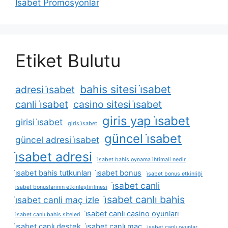
İsabet Promosyonlar
Etiket Bulutu
bahis sitesi i̇sabet
adresi i̇sabet
canli i̇sabet
casino sitesi i̇sabet
giris yap i̇sabet
girisi i̇sabet
giris i̇sabet
güncel i̇sabet
güncel adresi i̇sabet
i̇sabet adresi
i̇sabet bahis oynama i̇htimali nedir
i̇sabet bahis tutkunları
i̇sabet bonus
i̇sabet bonus etkinliği
i̇sabet canli
i̇sabet bonuslarının etkinleştirilmesi
i̇sabet canlı bahis
i̇sabet canli maç izle
i̇sabet canlı casino oyunları
i̇sabet canlı bahis siteleri
i̇sabet canlı destek
i̇sabet canlı maç
i̇sabet canlı oyunlar