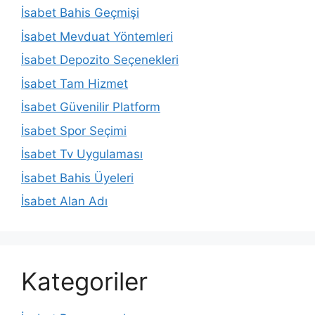
İsabet Bahis Geçmişi
İsabet Mevduat Yöntemleri
İsabet Depozito Seçenekleri
İsabet Tam Hizmet
İsabet Güvenilir Platform
İsabet Spor Seçimi
İsabet Tv Uygulaması
İsabet Bahis Üyeleri
İsabet Alan Adı
Kategoriler