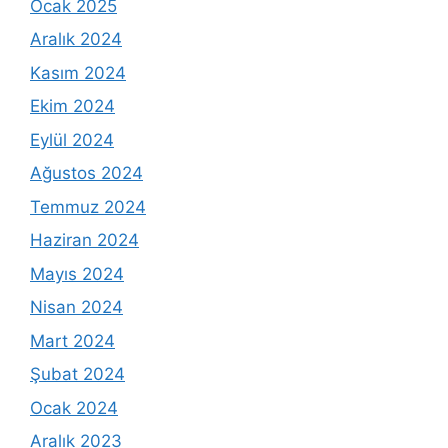
Ocak 2025
Aralık 2024
Kasım 2024
Ekim 2024
Eylül 2024
Ağustos 2024
Temmuz 2024
Haziran 2024
Mayıs 2024
Nisan 2024
Mart 2024
Şubat 2024
Ocak 2024
Aralık 2023