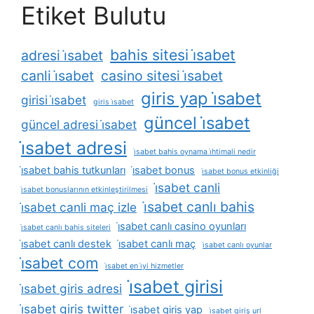
Etiket Bulutu
bahis sitesi i̇sabet
adresi i̇sabet
canli i̇sabet
casino sitesi i̇sabet
giris yap i̇sabet
girisi i̇sabet
giris i̇sabet
güncel i̇sabet
güncel adresi i̇sabet
i̇sabet adresi
i̇sabet bahis oynama i̇htimali nedir
i̇sabet bahis tutkunları
i̇sabet bonus
i̇sabet bonus etkinliği
i̇sabet canli
i̇sabet bonuslarının etkinleştirilmesi
i̇sabet canlı bahis
i̇sabet canli maç izle
i̇sabet canlı casino oyunları
i̇sabet canlı bahis siteleri
i̇sabet canlı destek
i̇sabet canlı maç
i̇sabet canlı oyunlar
i̇sabet com
i̇sabet en i̇yi hizmetler
i̇sabet girisi
i̇sabet giris adresi
i̇sabet giris twitter
i̇sabet giris yap
i̇sabet giriş url