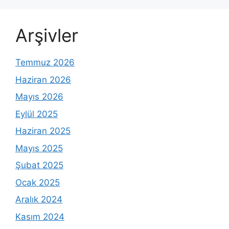
Arşivler
Temmuz 2026
Haziran 2026
Mayıs 2026
Eylül 2025
Haziran 2025
Mayıs 2025
Şubat 2025
Ocak 2025
Aralık 2024
Kasım 2024