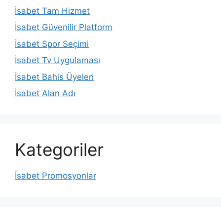
İsabet Tam Hizmet
İsabet Güvenilir Platform
İsabet Spor Seçimi
İsabet Tv Uygulaması
İsabet Bahis Üyeleri
İsabet Alan Adı
Kategoriler
İsabet Promosyonlar