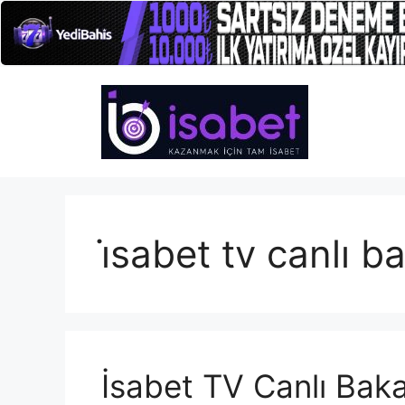
İçeriğe
atla
i̇sabet tv canlı 
İsabet TV Canlı Bak