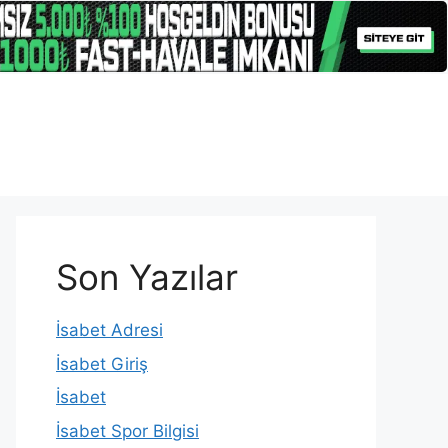
Son Yazılar
İsabet Adresi
İsabet Giriş
İsabet
İsabet Spor Bilgisi