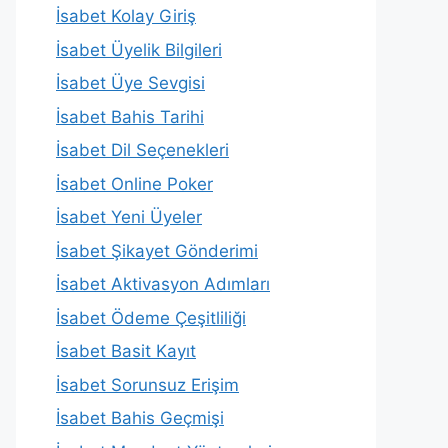
İsabet Kolay Giriş
İsabet Üyelik Bilgileri
İsabet Üye Sevgisi
İsabet Bahis Tarihi
İsabet Dil Seçenekleri
İsabet Online Poker
İsabet Yeni Üyeler
İsabet Şikayet Gönderimi
İsabet Aktivasyon Adımları
İsabet Ödeme Çeşitliliği
İsabet Basit Kayıt
İsabet Sorunsuz Erişim
İsabet Bahis Geçmişi