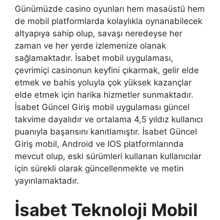
Günümüzde casino oyunları hem masaüstü hem
de mobil platformlarda kolaylıkla oynanabilecek
altyapıya sahip olup, savaşı neredeyse her
zaman ve her yerde izlemenize olanak
sağlamaktadır. İsabet mobil uygulaması,
çevrimiçi casinonun keyfini çıkarmak, gelir elde
etmek ve bahis yoluyla çok yüksek kazançlar
elde etmek için harika hizmetler sunmaktadır.
İsabet Güncel Giriş mobil uygulaması güncel
takvime dayalıdır ve ortalama 4,5 yıldız kullanıcı
puanıyla başarısını kanıtlamıştır. İsabet Güncel
Giriş mobil, Android ve IOS platformlarında
mevcut olup, eski sürümleri kullanan kullanıcılar
için sürekli olarak güncellenmekte ve metin
yayınlamaktadır.
İsabet Teknoloji Mobil