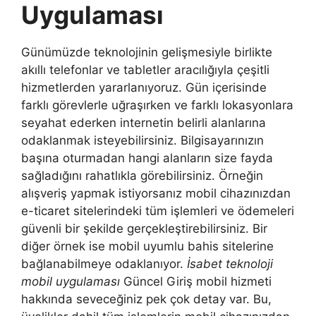
Uygulaması
Günümüzde teknolojinin gelişmesiyle birlikte
akıllı telefonlar ve tabletler aracılığıyla çeşitli
hizmetlerden yararlanıyoruz. Gün içerisinde
farklı görevlerle uğraşırken ve farklı lokasyonlara
seyahat ederken internetin belirli alanlarına
odaklanmak isteyebilirsiniz. Bilgisayarınızın
başına oturmadan hangi alanların size fayda
sağladığını rahatlıkla görebilirsiniz. Örneğin
alışveriş yapmak istiyorsanız mobil cihazınızdan
e-ticaret sitelerindeki tüm işlemleri ve ödemeleri
güvenli bir şekilde gerçekleştirebilirsiniz. Bir
diğer örnek ise mobil uyumlu bahis sitelerine
bağlanabilmeye odaklanıyor.
İsabet teknoloji
mobil uygulaması
Güncel Giriş mobil hizmeti
hakkında seveceğiniz pek çok detay var. Bu,