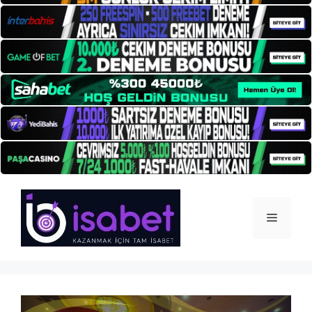
İçeriğe
atla
Menü