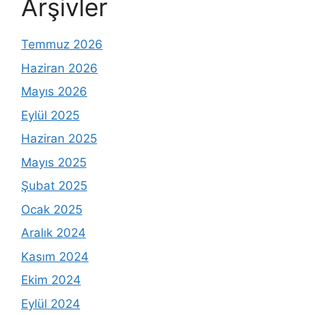
Arşivler
Temmuz 2026
Haziran 2026
Mayıs 2026
Eylül 2025
Haziran 2025
Mayıs 2025
Şubat 2025
Ocak 2025
Aralık 2024
Kasım 2024
Ekim 2024
Eylül 2024