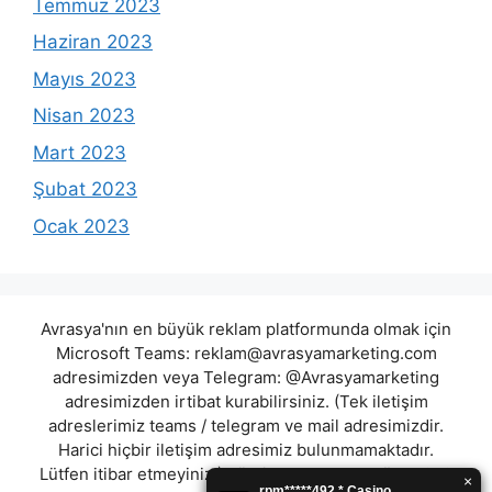
Temmuz 2023
Haziran 2023
Mayıs 2023
Nisan 2023
Mart 2023
Şubat 2023
Ocak 2023
Avrasya'nın en büyük reklam platformunda olmak için
Microsoft Teams:
reklam@avrasyamarketing.com
adresimizden veya Telegram: @Avrasyamarketing
adresimizden irtibat kurabilirsiniz. (Tek iletişim
adreslerimiz teams / telegram ve mail adresimizdir.
Harici hiçbir iletişim adresimiz bulunmamaktadır.
Lütfen itibar etmeyiniz.) Türkiye yasalarına göre 7258