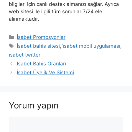
bilgileri için canlı destek almanızı sağlar. Ayrıca
web sitesi ile ilgili tüm sorunlar 7/24 ele
alınmaktadır.
Kategoriler
İsabet Promosyonlar
Etiketler
İsabet bahis sitesi
,
i̇sabet mobil uygulaması
,
i̇sabet twitter
İsabet Bahis Oranları
İsabet Üyelik Ve Sistemi
Yorum yapın
Yorum