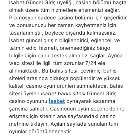
İsabet Güncel Giriş üyeliği, casino bölümü başta
olmak üzere tüm hizmetlere erişmenizi sağlar.
Promosyon sadece casino bölümü için geçerlidir
ve bonusunuzu her zaman kaybetmeniz için
tasarlanmıştır, böylece dışarıda kalmazsınız.
İsabet güncel girişin bilgilendirici, eğlenceli ve
tatmin edici hizmeti, önemsediğiniz bingo
bilgileri için canlı destek almanızı sağlar. Ayrıca
web sitesi ile ilgili tüm sorunlar 7/24 ele
alınmaktadır. Bu bahis sitesi, çevrimiçi bahis
siteleri arasında oldukça popülerdir ve yüksek
kaliteli casino oyun ürünleri sunmaktadır. Bahis
sitesi üyeleri
İsabet bahis sitesi
Güncel Giriş
casino oyununu
İsabet
oynayarak kazanma
şansına sahiptir. Casinonun oyun seçeneklerine
erişmek için sitenin ana sayfasındaki casino
metnine tıklayın. Açılan sayfada sunulan tüm
oyunlar görüntülenecektir.