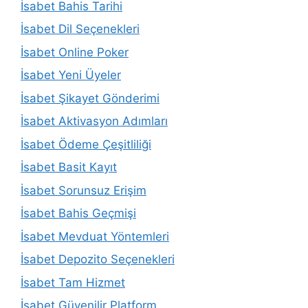
İsabet Bahis Tarihi
İsabet Dil Seçenekleri
İsabet Online Poker
İsabet Yeni Üyeler
İsabet Şikayet Gönderimi
İsabet Aktivasyon Adımları
İsabet Ödeme Çeşitliliği
İsabet Basit Kayıt
İsabet Sorunsuz Erişim
İsabet Bahis Geçmişi
İsabet Mevduat Yöntemleri
İsabet Depozito Seçenekleri
İsabet Tam Hizmet
İsabet Güvenilir Platform